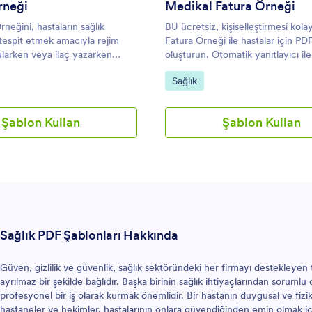
rneği
Medikal Fatura Örneği
neğini, hastaların sağlık
BU ücretsiz, kişiselleştirmesi kol
 tespit etmek amacıyla rejim
Fatura Örneği ile hastalar için PDF
ularken veya ilaç yazarken
oluşturun. Otomatik yanıtlayıcı il
iniz. Bu PDF dosyası, mobil
hastalara otomatik olarak gönderi
git:
Kategoriye git:
Sağlık
mobil tarayıcı üzerinden
t linki açarak da erişilebilir.
Şablon Kullan
Şablon Kullan
Sağlık PDF Şablonları Hakkında
Güven, gizlilik ve güvenlik, sağlık sektöründeki her firmayı destekleyen t
ayrılmaz bir şekilde bağlıdır. Başka birinin sağlık ihtiyaçlarından sorumlu 
profesyonel bir iş olarak kurmak önemlidir. Bir hastanın duygusal ve fizik
hastaneler ve hekimler, hastalarının onlara güvendiğinden emin olmak iç