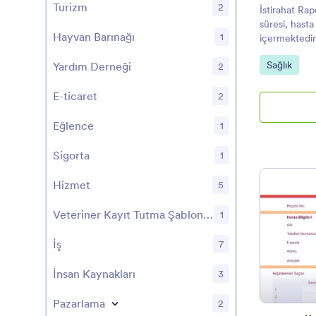
Turizm
2
İstirahat Ra
süresi, hasta 
Hayvan Barınağı
1
içermektedir.
istirahat rapo
Kategoriye 
Sağlık
Yardım Derneği
paylaşabilec
2
PDF belgeleri
E-ticaret
2
Eğlence
1
Sigorta
1
Hizmet
5
Veteriner Kayıt Tutma Şablonları
1
İş
7
İnsan Kaynakları
3
Pazarlama
2