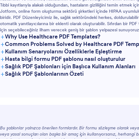
Tıbbi kayıtlarıyla alakalı olduğundan, hastaların gizliliğini temin etmek 
Jotform, online form oluşturma sektörü şirketleri içinde HIPAA uyumlulu
biridir. PDF Düzenleyicimiz ile, sağlık sektöründeki herkes, doldurulabili
otomatik yanıtlayıcılarına bir eklenti olarak oluşturabilir. Sıfırdan bir PD
için seçebileceğiniz ilham verecek geniş bir şablon yelpazesi sunuyoruz
+
Why Use Healthcare PDF Templates?
+
Common Problems Solved by Healthcare PDF Temp
+
Kullanım Senaryolarını Özelliklerle Eşleştirme
+
Hasta bilgi formu PDF şablonu nasıl oluşturulur
+
Sağlık PDF Şablonları için Başlıca Kullanım Alanları
+
Sağlık PDF Şablonlarının Özeti
Yöneticiler İçin
Ekipler İçin
Bu şablonlar yalnızca önerilen formlardır. Bir formu sözleşme olarak veya ki
veya yasal sonuçları olan başka bir amaç için kullanıyorsanız, herhangi
Müşteriler İçin