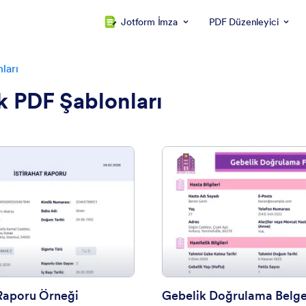
Jotform İmza
PDF Düzenleyici
ları
k PDF Şablonları
: İstirahat Raporu Örneği
: G
Önizleme
Önizleme
 Raporu Örneği