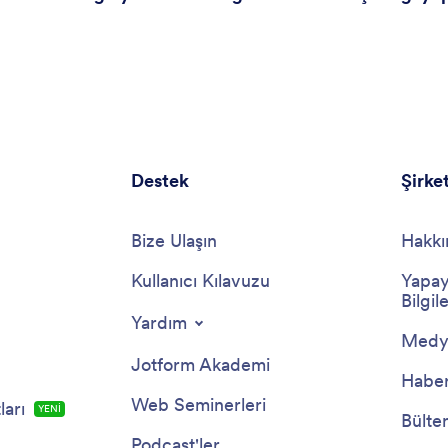
Destek
Şirke
Bize Ulaşın
Hakkı
Kullanıcı Kılavuzu
Yapay
Bilgile
Yardım
Medya
Jotform Akademi
Haber
Web Seminerleri
arı
YENİ
Bülte
Podcast'ler