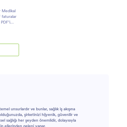
ay Medikal
 faturalar
e PDF’i
n.
emel unsurlardır ve bunlar, sağlık iş akışına
olduğunuzda, şirketinizi hijyenik, güvenilir ve
sel sağlığı her şeyden önemlidir, dolayısıyla
in ellerinden geleni yapar.