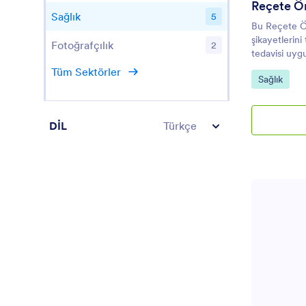
Reçete Ö
Sağlık
5
Bu Reçete Ör
şikayetlerini
Fotoğrafçılık
2
tedavisi uyg
kullanabilirs
Tüm Sektörler
Kategoriye 
Sağlık
cihazlardan 
standart direk
DİL
Türkçe