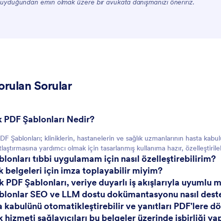
uyduğundan emin olmak üzere bir avukata danışmanızı öneririz.
orulan Sorular
ık PDF Şablonları Nedir?
DF Şablonları; kliniklerin, hastanelerin ve sağlık uzmanlarının hasta kabulü,
laştırmasına yardımcı olmak için tasarlanmış kullanıma hazır, özelleştirileb
blonları tıbbi uygulamam için nasıl özelleştirebilirim?
ık belgeleri için imza toplayabilir miyim?
ık PDF Şablonları, veriye duyarlı iş akışlarıyla uyumlu
ablonlar SEO ve LLM dostu dokümantasyonu nasıl dest
a kabulünü otomatikleştirebilir ve yanıtları PDF'lere d
k hizmeti sağlayıcıları bu belgeler üzerinde işbirliği ya