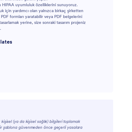
için HIPAA uyumluluk özelliklerini sunuyoruz.
k için yardımcı olan yalnızca birkaç şirketten
r PDF formları yaratabilir veya PDF belgelerini
F tasarlamak yerine, size sonraki tasarım projeniz
.
lates
şisel (ya da kişisel sağlık) bilgileri toplamak
 bir şablona güvenmeden önce geçerli yasalara