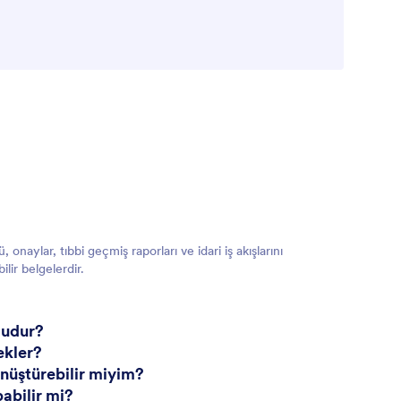
 onaylar, tıbbi geçmiş raporları ve idari iş akışlarını
ilir belgelerdir.
 mudur?
ekler?
önüştürebilir miyim?
pabilir mi?