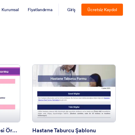
Kurumsal
Fiyatlandırma
Giriş
Ücretsiz Kaydol
ebelik Doğrulama Belgesi Örneği
: Hastane Taburcu Şa
Önizleme
Gebelik Doğrulama Belgesi Örneği
Hastane Taburcu Şablonu