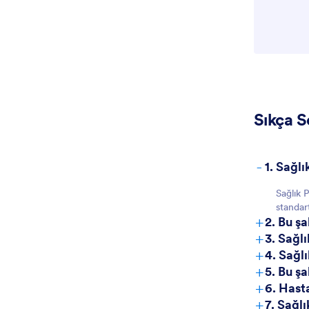
Sıkça S
-
1. Sağl
Sağlık P
standart
+
2. Bu şa
+
3. Sağl
+
4. Sağl
+
5. Bu ş
+
6. Hast
+
7. Sağlı