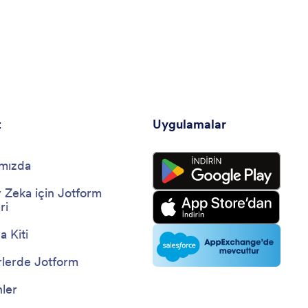
t
Uygulamalar
mızda
 Zeka için Jotform
ri
 Kiti
lerde Jotform
nler