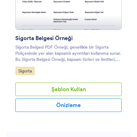
Sigorta Belgesi Örneği
Sigorta Belgesi PDF Örneği, genellikle bir Sigorta
Poliçesinde yer alan kapsamlı ayrıntıları kullanıma sunar.
Bu Sigorta Belgesi Örneği, kapsam türleri ve limitleri,
poliçe numarası, poliçe sahibinin adı, adı geçen
Kategoriye git:
Sigorta
faydalanıcılar, sigorta şirketi, poliçelerin geçerlilik
süreleri ve poliçeye ilişkin diğer önemli ayrıntılar
hakkında bilgi içerir.
Şablon Kullan
Önizleme