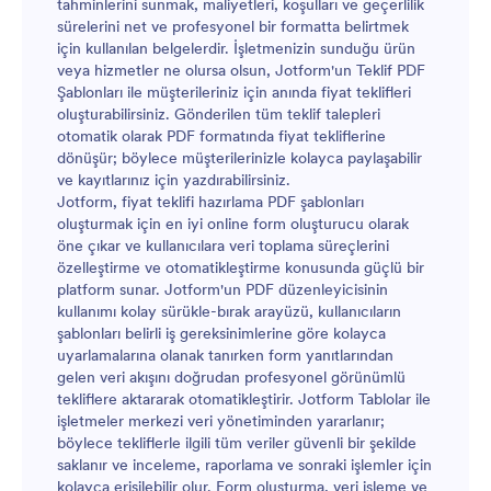
tahminlerini sunmak, maliyetleri, koşulları ve geçerlilik
sürelerini net ve profesyonel bir formatta belirtmek
için kullanılan belgelerdir. İşletmenizin sunduğu ürün
veya hizmetler ne olursa olsun, Jotform'un Teklif PDF
Şablonları ile müşterileriniz için anında fiyat teklifleri
oluşturabilirsiniz. Gönderilen tüm teklif talepleri
otomatik olarak PDF formatında fiyat tekliflerine
dönüşür; böylece müşterilerinizle kolayca paylaşabilir
ve kayıtlarınız için yazdırabilirsiniz.
Jotform, fiyat teklifi hazırlama PDF şablonları
oluşturmak için en iyi online form oluşturucu olarak
öne çıkar ve kullanıcılara veri toplama süreçlerini
özelleştirme ve otomatikleştirme konusunda güçlü bir
platform sunar. Jotform'un PDF düzenleyicisinin
kullanımı kolay sürükle-bırak arayüzü, kullanıcıların
şablonları belirli iş gereksinimlerine göre kolayca
uyarlamalarına olanak tanırken form yanıtlarından
gelen veri akışını doğrudan profesyonel görünümlü
tekliflere aktararak otomatikleştirir. Jotform Tablolar ile
işletmeler merkezi veri yönetiminden yararlanır;
böylece tekliflerle ilgili tüm veriler güvenli bir şekilde
saklanır ve inceleme, raporlama ve sonraki işlemler için
kolayca erişilebilir olur. Form oluşturma, veri işleme ve