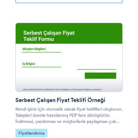
Serbest Çalışan Fiyat Teklifi Örneği
Kendi işiniz için otomatik olarak fiyat teklifleri oluşturun.
Talepleri özenle hazırlanmış PDF’lere dönüştürün.
İndirmesi, yazdırması ve müşterilerle paylaşması çok
kolay. Kodlama gerektirmez!
Kategoriye git:
Fiyatlandırma