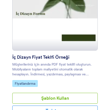
İç Dizayn Fiyat Teklfi Örneği
Müşterileriniz için anında PDF fiyat teklifi oluşturun.
Mobilyaların toplam maliyetini otomatik olarak
hesaplayın. İndirmesi, yazdırması, paylaşması ve
istediğiniz cihazdan bakması çok kolaydır.
Kategoriye git:
Fiyatlandırma
Şablon Kullan