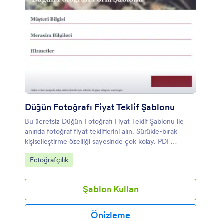
Düğün Fotoğrafı Fiyat Teklif Şablonu
Bu ücretsiz Düğün Fotoğrafı Fiyat Teklif Şablonu ile
anında fotoğraf fiyat tekliflerini alın. Sürükle-bırak
kişiselleştirme özelliği sayesinde çok kolay. PDF
belgelerini ister indirin ister yazdırın.
Kategoriye git:
Fotoğrafçılık
Şablon Kullan
Önizleme