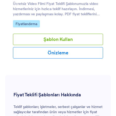
Ücretsiz Video Filmi Fiyat Teklifi Şablonumuzla video
hizmetleriniz için hızlıca teklif hazırlayın. İndirmesi,
yazdırması ve paylaşması kolay. PDF fiyat tekliflerini
hızlıca yayınlayın!
Kategoriye git:
Fiyatlandırma
Şablon Kullan
Önizleme
Fiyat Teklifi Şablonları Hakkında
Teklif şablonları; işletmeler, serbest çalışanlar ve hizmet
sağlayıcılar tarafından ürün veya hizmetler için fiyat