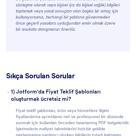
sözleşme olarak veya kişisel (ya da kişisel sağlık) bilgileri
toplamak veya yasal sonuçları olan başka bir amaç için
kullanıyorsanız, herhangi bir şablona güvenmeden
Ekipler İçin
önce geçerli yasalara uyduğundan emin olmak üzere
bir avukata danışmanızı öneririz.
Sıkça Sorulan Sorular
Müşteriler İçin
-
1) Jotform'da Fiyat Teklif Şablonları
oluşturmak ücretsiz mi?
Fiyat teklif şablonları, ürün veya hizmetlere ilişkin
fiyatlandırma ayrıntılarını net ve profesyonel bir düzende
sunmak için kullanılan önceden tasarlanmış PDF belgeleridir.
İşletmelerin maliyet tahminlerini hızlı bir şekilde
paylaşmasına yardımcı olurken bilgilerin tutarlı kalmasını