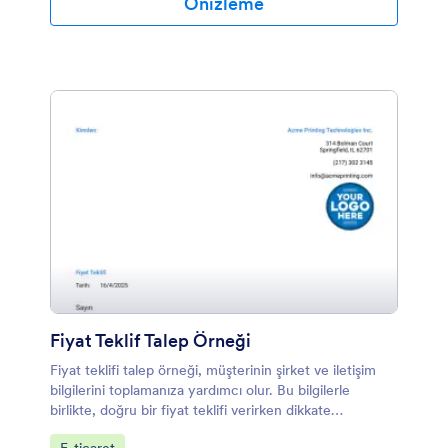
Önizleme
Fiyat Teklif Talep Örneği
Fiyat teklifi talep örneği, müşterinin şirket ve iletişim
bilgilerini toplamanıza yardımcı olur. Bu bilgilerle
birlikte, doğru bir fiyat teklifi verirken dikkate
alınabilecek her ayrıntı bu formda sorulmaktadır.
Kategoriye git: