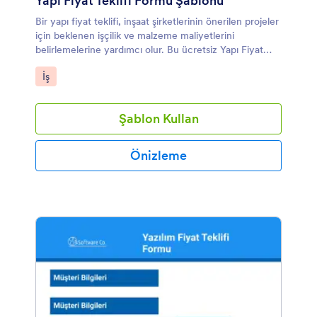
Yapı Fiyat Teklifi Formu Şablonu
Bir yapı fiyat teklifi, inşaat şirketlerinin önerilen projeler
için beklenen işçilik ve malzeme maliyetlerini
belirlemelerine yardımcı olur. Bu ücretsiz Yapı Fiyat
Teklifi PDF Şablonu ile müteahhitler ve inşaat
Kategoriye git:
İş
tedarikçileri, müşterilerine fiyat tahminlerini indirilmesi,
yazdırılması, paylaşılması ve herhangi bir cihazdan
erişilmesi kolay güvenli PDF’ler olarak verebilirler.
Şablon Kullan
Önizleme