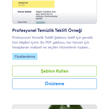
Profesyonel Temizlik Teklifi Örneği
Profesyonel Temizlik Teklifi Şablonu teklif için gerekli
tüm bilgileri içerir. Bu PDF şablonu, her hizmet için
hesaplanan maliyeti ve seçilen hizmetlerin toplam
miktarını otomatik olarak gösterecektir.
Kategoriye git:
Fiyatlandırma
Şablon Kullan
Önizleme