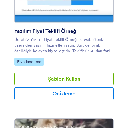
Yazılım Fiyat Teklifi Örneği
Ücretsiz Yazılım Fiyat Teklifi Örneği ile web siteniz
üzerinden yazılım hizmetleri satın. Sürükle-bırak
özelliğiyle kolayca kişiselleştirin. Teklifleri 130’dan fazla
güçlü platformlarla senkronize edin.
Kategoriye git:
Fiyatlandırma
Şablon Kullan
Önizleme