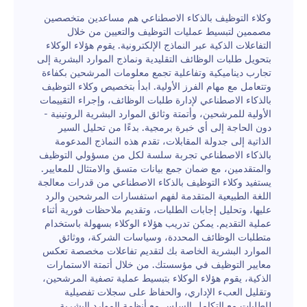
وكلاء التوظيف بالذكاء الاصطناعي هم مساعدين متخصصين
مصممين لتبسيط عمليات التوظيف والتعيين من خلال
التفاعلات الذكية عبر النماذج الإلكترونية. يقوم هؤلاء الوكلاء
بتحويل طلبات الوظائف التقليدية ونماذج الموارد البشرية إلى
تجارب ديناميكية وتفاعلية تجمع معلومات المرشحين بكفاءة
وتتعامل مع مهام الفرز الأولية. ابدأ بتخصيص وكلاء التوظيف
بالذكاء الاصطناعي لإدارة طلبات الوظائف، وإجراء التقييمات
الأولية للمرشحين، وأتمتة وثائق الموارد البشرية الروتينية -
دون الحاجة إلى أي خبرة برمجية. بدءًا من تحليل السير
الذاتية إلى جدولة المقابلات، تقدم هذه النماذج المدعومة
بالذكاء الاصطناعي تجربة سلسة لكل من مسؤولي التوظيف
والمتقدمين، مع ضمان جمع بيانات متسق والامتثال للمعايير.
يستفيد وكلاء التوظيف بالذكاء الاصطناعي من قدرات معالجة
اللغة الطبيعية المتقدمة لفهم استفسارات المرشحين والرد
عليها، وتحليل إجابات الطلبات، وتقديم ملاحظات فورية أثناء
عملية التقديم. يمكن تدريب هؤلاء الوكلاء بسهولة باستخدام
متطلبات الوظائف المحددة، وسياسات الشركة، ووثائق
الموارد البشرية الخاصة بك لتقديم تفاعلات مخصصة تعكس
معايير التوظيف في مؤسستك. من خلال أتمتة الاستمارات
الذكية، يقوم هؤلاء الوكلاء بتبسيط عملية تصفية المرشحين،
وتقليل العبء الإداري، والحفاظ على سجلات تفصيلية
للطلبات مع التكامل السلس مع أنظمة الموارد البشرية