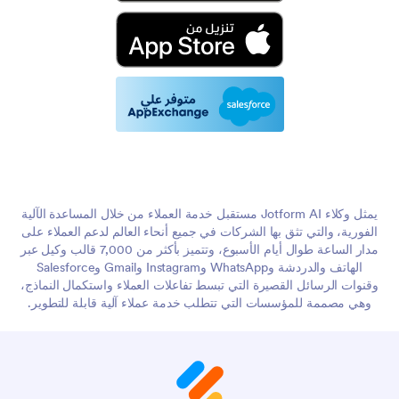
يمثل وكلاء Jotform AI مستقبل خدمة العملاء من خلال المساعدة الآلية
الفورية، والتي تثق بها الشركات في جميع أنحاء العالم لدعم العملاء على
مدار الساعة طوال أيام الأسبوع، وتتميز بأكثر من 7,000 قالب وكيل عبر
الهاتف والدردشة وWhatsApp وInstagram وGmail وSalesforce
وقنوات الرسائل القصيرة التي تبسط تفاعلات العملاء واستكمال النماذج،
وهي مصممة للمؤسسات التي تتطلب خدمة عملاء آلية قابلة للتطوير.