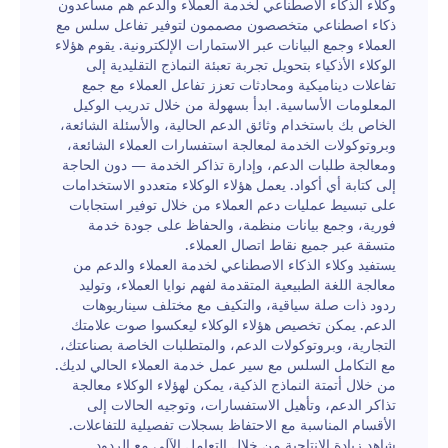
وكلاء الذكاء الاصطناعي لخدمة العملاء والدعم هم مساعدون
ذكاء اصطناعي متخصصون مصممون لتوفير تفاعل سلس مع
العملاء وجمع البيانات عبر الاستمارات الإلكترونية. يقوم هؤلاء
الوكلاء الأذكياء بتحويل تجربة تعبئة النماذج التقليدية إلى
تفاعلات ديناميكية ومحادثات تعزز تفاعل العملاء مع جمع
المعلومات الأساسية. ابدأ بسهولة من خلال تدريب الوكيل
الخاص بك باستخدام وثائق الدعم الحالية، والأسئلة الشائعة،
وبروتوكولات الخدمة لمعالجة استفسارات العملاء الشائعة،
ومعالجة طلبات الدعم، وإدارة تذاكر الخدمة — دون الحاجة
إلى كتابة أي أكواد. يعمل هؤلاء الوكلاء متعددو الاستخدامات
على تبسيط عمليات دعم العملاء من خلال توفير استجابات
فورية، وجمع بيانات منظمة، والحفاظ على جودة خدمة
متسقة عبر جميع نقاط اتصال العملاء.
يستفيد وكلاء الذكاء الاصطناعي لخدمة العملاء والدعم من
معالجة اللغة الطبيعية المتقدمة لفهم نوايا العملاء، وتوليد
ردود ذات صلة سياقية، والتكيف مع مختلف سيناريوهات
الدعم. يمكن تخصيص هؤلاء الوكلاء ليعكسوا صوت علامتك
التجارية، وبروتوكولات الدعم، والمتطلبات الخاصة بصناعتك،
مع التكامل السلس مع سير عمل خدمة العملاء الحالي لديك.
من خلال أتمتة النماذج الذكية، يمكن لهؤلاء الوكلاء معالجة
تذاكر الدعم، وتأهيل الاستفسارات، وتوجيه الحالات إلى
الأقسام المناسبة مع الاحتفاظ بسجلات تفصيلية للتفاعلات.
شاهد زيادة الإنتاجية من خلال التعامل الآلي مع الردود