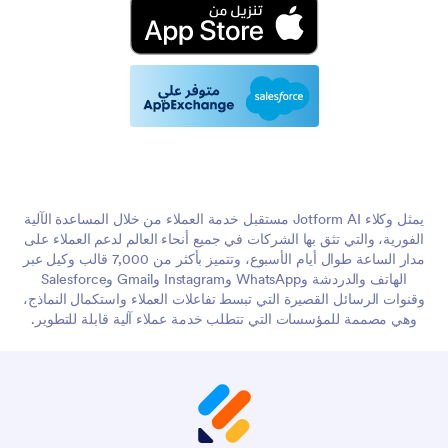
يمثل وكلاء Jotform AI مستقبل خدمة العملاء من خلال المساعدة الآلية
الفورية، والتي تثق بها الشركات في جميع أنحاء العالم لدعم العملاء على
مدار الساعة طوال أيام الأسبوع، وتتميز بأكثر من 7,000 قالب وكيل عبر
الهاتف والدردشة وWhatsApp وInstagram وGmail وSalesforce
وقنوات الرسائل القصيرة التي تبسط تفاعلات العملاء واستكمال النماذج،
وهي مصممة للمؤسسات التي تتطلب خدمة عملاء آلية قابلة للتطوير.