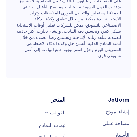
على المستندات أو عناوين URL. يتكامل النظام بسلاسة مع
تدفقات العمل التسويقية الحالية، مما يتيح التأهيل التلقائي
للعملاء المحتملين والتحليل الفوري للملاحظات وتوليد
الاستجابة الديناميكية. من خلال تطبيق وكلاء الذكاء
الاصطناعي للتسويق، يمكن للشركات تقليل أوقات الاستجابة
بشكل كبير، وتحسين دقة البيانات، وإنشاء تجارب أكثر جاذبية
للعملاء. شاهد زيادة الإنتاجية وتحسين رضا العملاء من خلال
أتمتة النماذج الذكية. أنشئ حل وكلاء الذكاء الاصطناعي
التسويقي اليوم وحوِّل استراتيجية جمع البيانات إلى أصل
تسويقي قوي.
Jotform
المتجر
إنشاء نموذج
القوالب
مساحة عملي
ثيمات النماذج
الأسعار
أدوات النماذج