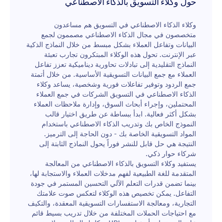
حول وكلاء التسويق بالذكاء الاصطناعي
وكلاء الذكاء الاصطناعي في التسويق هم مساعدون
متخصصون في مجال الذكاء الاصطناعي مصممون لجمع
البيانات وتفاعل العملاء بشكل مبسط من خلال النماذج الذكية
عبر الإنترنت. تحول هذه الوكلاء المبتكرون تجارب تعبئة
النماذج التقليدية إلى تبادلات تحاورية ديناميكية تعزز تفاعل
العملاء مع جمع البيانات التسويقية الأساسية. من خلال أتمتة
جمع الردود وتوفير تفاعلات فورية وشخصية، يساعد وكلاء
الذكاء الاصطناعي في التسويق الشركات في جمع العملاء
المحتملين، وإجراء أبحاث السوق، وإدارة ملاحظات العملاء
بشكل أكثر فعالية. ابدأ ببساطة عن طريق اختيار قالب
النموذج الخاص بك وتدريب الذكاء الاصطناعي باستخدام
المواد التسويقية الخاصة بك - دون الحاجة إلى الترميز.
النتيجة هي حل قابل للنشر فوراً يحول النماذج الثابتة إلى
شركاء حوار ذكي.
يستفيد وكلاء التسويق بالذكاء الاصطناعي من المعالجة
المتقدمة للغة الطبيعية لفهم مدخلات العملاء والاستجابة لها،
بينما تضمن قدرات التعلم الآلي التحسين المستمر في جودة
التفاعل. يمكن تخصيص هذه الوكلاء لتعكس صوت علامتك
التجارية، ومعالجة الاستفسارات التسويقية المعقدة، والتكيف
مع احتياجات الحملات المختلفة من خلال تدريب بسيط قائم