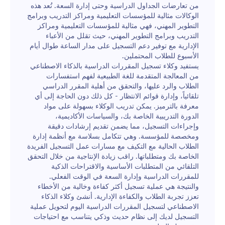
من تعارضات الجداول الدراسية وحتى إدارة السعة. تُعد هذه
الوكالات مثالية للمؤسسات التعليمية ومراكز التدريب وبرامج
التطوير المهني، فهي مثالية للمؤسسات التعليمية ومراكز
التدريب وبرامج التطوير المهني، حيث تقلل من الأعباء
الإدارية مع توفير دعم التسجيل على مدار الساعة طوال أيام
الأسبوع للطلاب المحتملين.
يستفيد وكلاء تسجيل المقررات الدراسية بالذكاء الاصطناعي
من المعالجة المتقدمة للغة الطبيعية لفهم استفسارات
الطلاب والرد عليها، والتحقق من أهلية المقرر الدراسي
تلقائياً، وإدارة قوائم الانتظار - كل ذلك دون الحاجة إلى أي
معرفة بالترميز. يمكن تدريب الوكلاء بسهولة على مواد
الدورة التدريبية الخاصة بك، والسياسات الأكاديمية،
وإجراءات التسجيل، مما يضمن تقديم إرشادات دقيقة
ومخصصة للمؤسسة. وهي تتكامل بسلاسة مع أنظمة إدارة
الطلاب الحالية مع التكيف مع مسارات عمل التسجيل الفريدة
الخاصة بك ومتطلباتها. راقب زيادة الإنتاجية من خلال التحقق
التلقائي من المتطلبات الأساسية والاقتراحات الذكية
للمقررات الدراسية وإدارة السعة في الوقت الفعلي.
والنتيجة هي عملية تسجيل أكثر كفاءة وخالية من الأخطاء
تعزز تجربة الطلاب والكفاءة الإدارية. أنشئ وكلاء الذكاء
الاصطناعي لتسجيل المقررات الدراسية اليوم لتحويل عملية
التسجيل لديك إلى نظام حديث وذكي يتناسب مع احتياجات