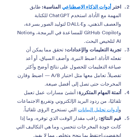
اختر
أدوات الذكاء الاصطناعي
المناسبة:
طابق
المهمة مع الأداة. استخدم ChatGPT للكتابة
والعصف الذهني، وDALL·E لتوليد الصور بسرعة،
وGitHub Copilot للمساعدة في البرمجة، وNotion
AI لتلخيص البحث.
تجربة التعليمات والإعدادات:
تحقق مما يمكن أن
تفعله الأداة. اضبط النبرة، وأضف السياق، أو أعد
صياغة التعليمات للحصول على نتائج أوضح وأكثر
تفصيلاً. تعامل معها مثل اختبار A/B — اضبط وقارن
المخرجات حتى تصل إلى أفضل صيغة.
أتمتة المهام المتكررة:
أنشئ مسارات عمل تعمل
تلقائيًا، من ردود البريد الإلكتروني وتفريغ الاجتماعات
و
أدوات تحليل البيانات
التي تستخرج الرؤى تلقائياً.
قيم النتائج:
راقب مقدار الوقت الذي توفره، وما إذا
كانت جودة المخرجات تتحسن، وما هي التكاليف التي
انخفضت.احتفظ بما ينجح وتخلص مما لا يفيد.