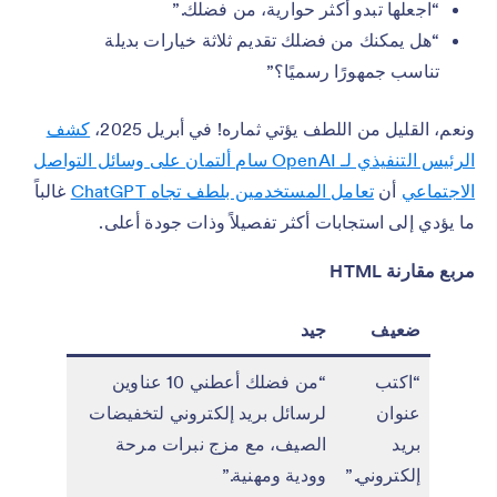
“اجعلها تبدو أكثر حوارية، من فضلك.”
“هل يمكنك من فضلك تقديم ثلاثة خيارات بديلة
تناسب جمهورًا رسميًا؟”
ونعم، القليل من اللطف يؤتي ثماره! في أبريل 2025،
كشف
الرئيس التنفيذي لـ OpenAI سام ألتمان على وسائل التواصل
الاجتماعي
أن
تعامل المستخدمين بلطف تجاه ChatGPT
غالباً
ما يؤدي إلى استجابات أكثر تفصيلاً وذات جودة أعلى.
مربع مقارنة HTML
ضعيف
جيد
“اكتب
“من فضلك أعطني 10 عناوين
عنوان
لرسائل بريد إلكتروني لتخفيضات
بريد
الصيف، مع مزج نبرات مرحة
إلكتروني.”
وودية ومهنية.”