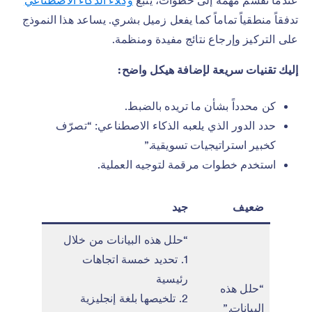
عندما تقسم مهمة إلى خطوات، يتبع
وكلاء الذكاء الاصطناعي
تدفقاً منطقياً تماماً كما يفعل زميل بشري. يساعد هذا النموذج
على التركيز وإرجاع نتائج مفيدة ومنظمة.
إليك تقنيات سريعة لإضافة هيكل واضح:
كن محدداً بشأن ما تريده بالضبط.
حدد الدور الذي يلعبه الذكاء الاصطناعي: “تصرّف
كخبير استراتيجيات تسويقية.”
استخدم خطوات مرقمة لتوجيه العملية.
ضعيف
جيد
“حلل هذه البيانات من خلال
1. تحديد خمسة اتجاهات
رئيسية
“حلل هذه
2. تلخيصها بلغة إنجليزية
البيانات.”