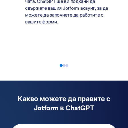
T ще ви подкани да
Започнете с подка
ия Jotform акаунт, за да
форма за секунди,
почнете да работите с
продължете да чат
и.
премахвате или п
пренаписвате въп
настройки и актуа
оформлението и с
Какво можете да правите с
Jotform в ChatGPT