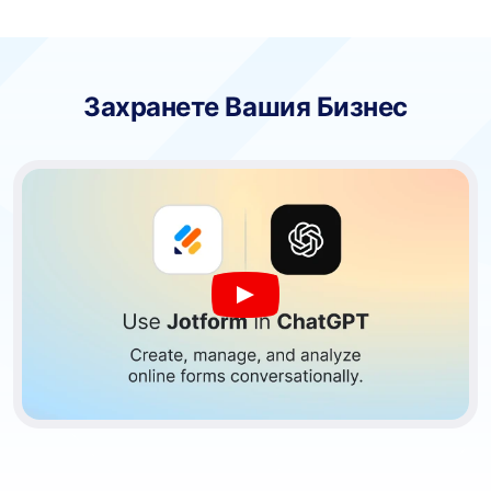
Захранете Вашия Бизнес
Create forms for ChatGPT with Jotform
Play YouTube Video