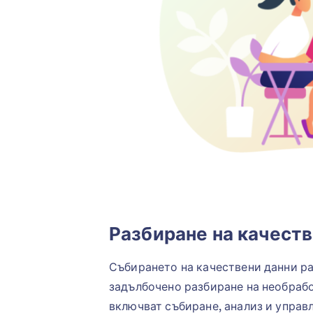
Разбиране на качеств
Събирането на качествени данни ра
задълбочено разбиране на необраб
включват събиране, анализ и управ