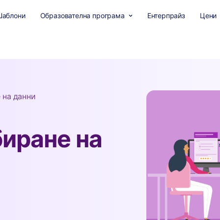
Шаблони
Образователна програма
Ентерпрайз
Цени
 на данни
биране на