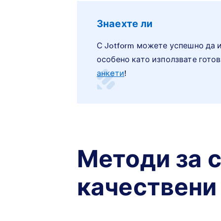
Знаехте ли
С Jotform можете успешно да и
особено като използвате гото
анкети
!
Методи за 
качествени