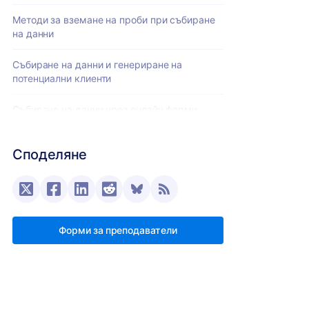
Методи за вземане на проби при събиране
на данни
Събиране на данни и генериране на
потенциални клиенти
Събиране на данни чрез онлайн форми
Jotform, като инструмент за събиране на
Споделяне
данни
Форми за преподаватели