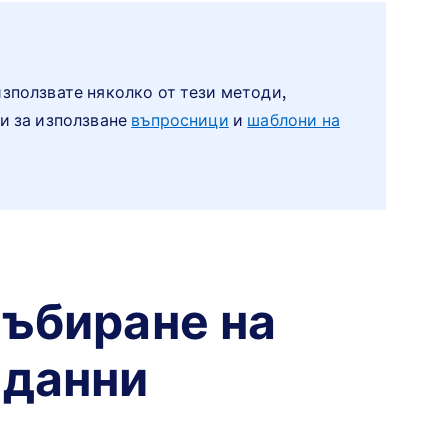
зползвате няколко от тези методи,
ви за използване
въпросници
и
шаблони на
събиране на
 данни