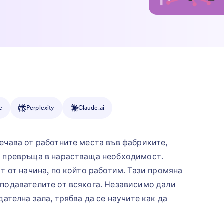
e
Perplexity
Claude.ai
ечава от работните места във фабриките,
е превръща в нарастваща необходимост.
т от начина, по който работим. Тази промяна
подавателите от всякога. Независимо дали
дателна зала, трябва да се научите как да