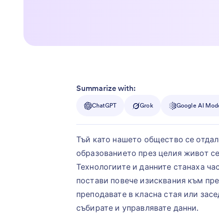
Summarize with:
ChatGPT
Grok
Google AI Mod
Тъй като нашето общество се отдал
образованието през целия живот с
Технологиите и данните станаха час
постави повече изисквания към пре
преподавате в класна стая или засе
събирате и управлявате данни.