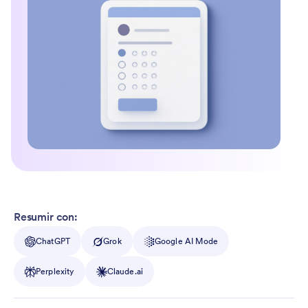
Resumir con:
ChatGPT
Grok
Google AI Mode
Perplexity
Claude.ai