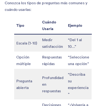
Conozca los tipos de preguntas más comunes y
cuándo usarlas:
Cuándo
Tipo
Ejemplo
Usarla
Medir
“Del 1 al
Escala (1-10)
satisfacción
10…”
Opción
Respuestas
“Seleccione
múltiple
rápidas
una opción”
“Describa
Profundidad
Pregunta
su
en
abierta
experiencia
respuestas
”
Decisiones
“¿Volvería a