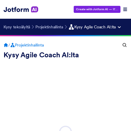
Create with Jotform AI
— It's Free!
Kysy tekoälyltä
Projektinhallinta
Kysy Agile Coach AI:lta
/
Projektinhallinta
Kysy Agile Coach AI:lta