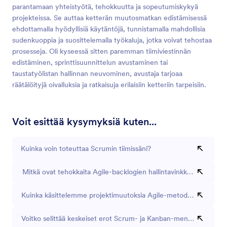
parantamaan yhteistyötä, tehokkuutta ja sopeutumiskykyä
projekteissa. Se auttaa ketterän muutosmatkan edistämisessä
ehdottamalla hyödyllisiä käytäntöjä, tunnistamalla mahdollisia
sudenkuoppia ja suosittelemalla työkaluja, jotka voivat tehostaa
prosesseja. Oli kyseessä sitten paremman tiimiviestinnän
edistäminen, sprinttisuunnittelun avustaminen tai
taustatyölistan hallinnan neuvominen, avustaja tarjoaa
räätälöityjä oivalluksia ja ratkaisuja erilaisiin ketteriin tarpeisiin.
Voit esittää kysymyksiä kuten...
Kuinka voin toteuttaa Scrumin tiimissäni?
Mitkä ovat tehokkaita Agile-backlogien hallintavinkkejä?
Kuinka käsittelemme projektimuutoksia Agile-metodologiassa?
Voitko selittää keskeiset erot Scrum- ja Kanban-menetelmien väli