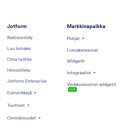
tarjoamaan käytännön ratkaisuja projektiesi sujuvaan
etenemiseen ja hallintaan.
Jotform
Markkinapaikka
Rekisteröidy
Pohjat
Luo lomake
Lomaketeemat
Oma työtila
Widgetit
Hinnoittelu
Integraatiot
Jotform Enterprise
Verkkosivuston widgetit
UUSI
Esimerkkejä
Tuotteet
Ominaisuudet