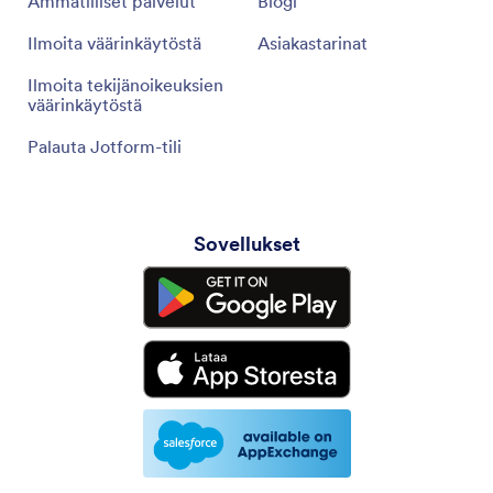
Ammatilliset palvelut
Blogi
Ilmoita väärinkäytöstä
Asiakastarinat
Ilmoita tekijänoikeuksien
väärinkäytöstä
Palauta Jotform-tili
Sovellukset