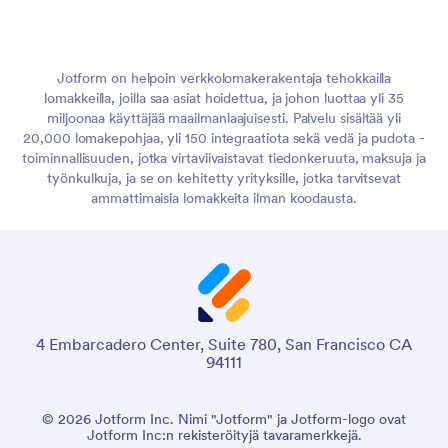
Jotform on helpoin verkkolomakerakentaja tehokkailla
lomakkeilla, joilla saa asiat hoidettua, ja johon luottaa yli 35
miljoonaa käyttäjää maailmanlaajuisesti. Palvelu sisältää yli
20,000 lomakepohjaa, yli 150 integraatiota sekä vedä ja pudota -
toiminnallisuuden, jotka virtaviivaistavat tiedonkeruuta, maksuja ja
työnkulkuja, ja se on kehitetty yrityksille, jotka tarvitsevat
ammattimaisia lomakkeita ilman koodausta.
4 Embarcadero Center, Suite 780, San Francisco CA
94111
© 2026 Jotform Inc. Nimi "Jotform" ja Jotform-logo ovat
Jotform Inc:n rekisteröityjä tavaramerkkejä.