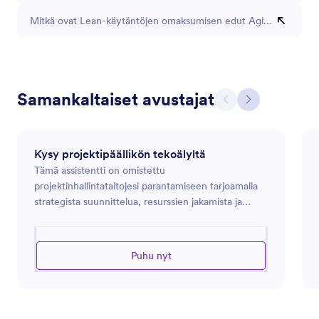
Mitkä ovat Lean-käytäntöjen omaksumisen edut Agile-menetelm
Samankaltaiset avustajat
Kysy projektipäällikön tekoälyltä
Tämä assistentti on omistettu
projektinhallintataitojesi parantamiseen tarjoamalla
strategista suunnittelua, resurssien jakamista ja
aikataulun hallinnan neuvontaa. Se on varustettu
auttamaan sinua johtamaan projekteja tehokkaasti
alusta loppuun varmistaen tavoitteiden
Puhu nyt
saavuttamisen samalla kun optimoidaan tiimin
suorituskykyä. Olitpa sitten tekemisissä
budjettirajoitusten, määräaikapaineiden tai
tiimidynamiikan kanssa, tämä assistentti pyrkii