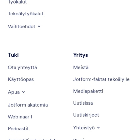
Työkalut
Tekoälytyökalut
Vaihtoehdot
Tuki
Yritys
Ota yhteyttä
Meistä
Käyttöopas
Jotform-faktat tekoälylle
Mediapaketti
Apua
Uutisissa
Jotform akatemia
Uutiskirjeet
Webinaarit
Yhteistyö
Podcastit