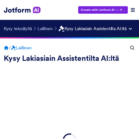
Create with Jotform AI
— It's Free!
Kysy tekoälyltä
Laillinen
Kysy Lakiasiain Assistentilta AI:ltä
/
Laillinen
Kysy Lakiasiain Assistentilta AI:ltä