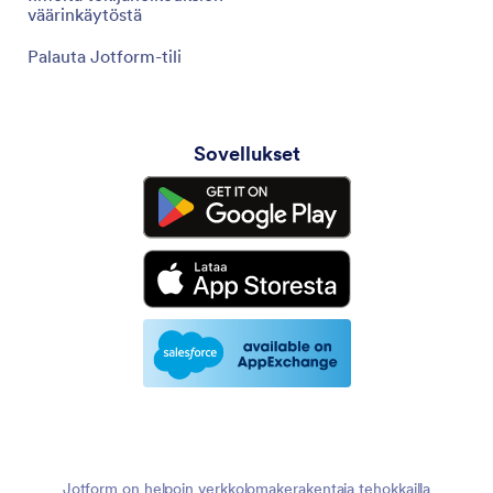
väärinkäytöstä
Palauta Jotform-tili
Sovellukset
Jotform on helpoin verkkolomakerakentaja tehokkailla