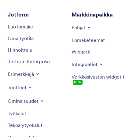
ja suurimmalla huolella.
Jotform
Markkinapaikka
Luo lomake
Pohjat
Oma työtila
Lomaketeemat
Hinnoittelu
Widgetit
Jotform Enterprise
Integraatiot
Esimerkkejä
Verkkosivuston widgetit
NEW
Tuotteet
Ominaisuudet
Työkalut
Tekoälytyökalut