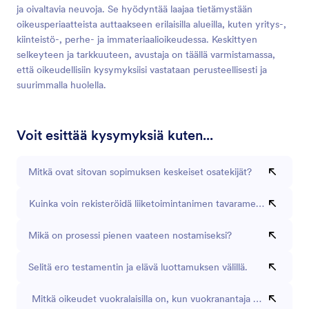
ja oivaltavia neuvoja. Se hyödyntää laajaa tietämystään
oikeusperiaatteista auttaakseen erilaisilla alueilla, kuten yritys-,
kiinteistö-, perhe- ja immateriaalioikeudessa. Keskittyen
selkeyteen ja tarkkuuteen, avustaja on täällä varmistamassa,
että oikeudellisiin kysymyksiisi vastataan perusteellisesti ja
suurimmalla huolella.
Voit esittää kysymyksiä kuten...
Mitkä ovat sitovan sopimuksen keskeiset osatekijät?
Kuinka voin rekisteröidä liiketoimintanimen tavaramerkiksi?
Mikä on prosessi pienen vaateen nostamiseksi?
Selitä ero testamentin ja elävä luottamuksen välillä.
Mitkä oikeudet vuokralaisilla on, kun vuokranantaja myy kiinteis