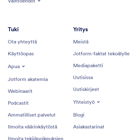
Vaihtoehdot
Tuki
Yritys
Ota yhteyttä
Meistä
Käyttöopas
Jotform-faktat tekoälylle
Mediapaketti
Apua
Uutisissa
Jotform akatemia
Uutiskirjeet
Webinaarit
Yhteistyö
Podcastit
Ammatilliset palvelut
Blogi
Ilmoita väärinkäytöstä
Asiakastarinat
Ilmoita tekijänoikeuksien