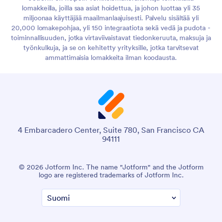
lomakkeilla, joilla saa asiat hoidettua, ja johon luottaa yli 35
miljoonaa käyttäjää maailmanlaajuisesti. Palvelu sisältää yli
20,000 lomakepohjaa, yli 150 integraatiota sekä vedä ja pudota -
toiminnallisuuden, jotka virtaviivaistavat tiedonkeruuta, maksuja ja
työnkulkuja, ja se on kehitetty yrityksille, jotka tarvitsevat
ammattimaisia lomakkeita ilman koodausta.
4 Embarcadero Center, Suite 780, San Francisco CA
94111
© 2026 Jotform Inc. The name "Jotform" and the Jotform
logo are registered trademarks of Jotform Inc.