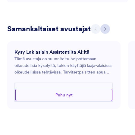
Samankaltaiset avustajat
Kysy Lakiasiain Assistentilta AI:ltä
Tämä avustaja on suunniteltu helpottamaan
oikeudellisia kyselyitä, tukien käyttäjiä laaja-alaisissa
oikeudellisissa tehtävissä. Tarvitsetpa sitten apua
oikeustermien ymmärtämisessä, sopimusten
laatimisessa tai oikeudellisten menettelyjen
navigoinnissa, avustaja pyrkii tarjoamaan tarkkoja ja
Puhu nyt
oivaltavia neuvoja. Se hyödyntää laajaa tietämystään
oikeusperiaatteista auttaakseen erilaisilla alueilla,
kuten yritys-, kiinteistö-, perhe- ja
immateriaalioikeudessa. Keskittyen selkeyteen ja
tarkkuuteen, avustaja on täällä varmistamassa, että
oikeudellisiin kysymyksiisi vastataan perusteellisesti