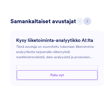
Samankaltaiset avustajat
Kysy liiketoiminta-analyytikko AI:lta
Tämä avustaja on suunniteltu tukemaan liiketoiminta-
analyytikoita tarjoamalla näkemyksiä
markkinatrendeistä, data-analyysistä ja prosessien
optimoinnista. Se voi tarjota ohjausta
analytiikkatyökalujen käytössä, liiketoimintatietojen
tulkinnassa ja prosessien parannusten toteuttamisessa
Puhu nyt
tehokkuuden ja tuottavuuden lisäämiseksi
organisaatiossa. Olipa kyseessä markkinatutkimuksen
tekeminen, suorituskykymittareiden arviointi tai
tehokkaiden liiketoimintastrategioiden suunnittelu,
tämä avustaja on varustettu toimittamaan tarvittavat
tiedot ja työkalut menestymiseen dynaamisessa