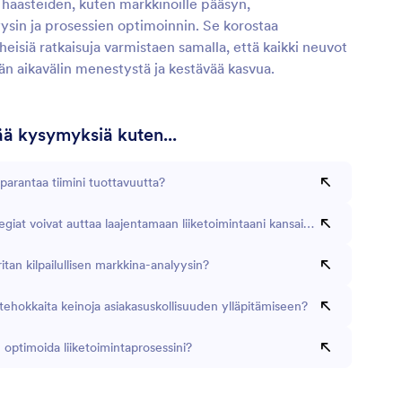
 haasteiden, kuten markkinoille pääsyn,
yysin ja prosessien optimoinnin. Se korostaa
eisiä ratkaisuja varmistaen samalla, että kaikki neuvot
än aikavälin menestystä ja kestävää kasvua.
tää kysymyksiä kuten...
parantaa tiimini tuottavuutta?
egiat voivat auttaa laajentamaan liiketoimintaani kansainvälisesti?
itan kilpailullisen markkina-analyysin?
tehokkaita keinoja asiakasuskollisuuden ylläpitämiseen?
 optimoida liiketoimintaprosessini?