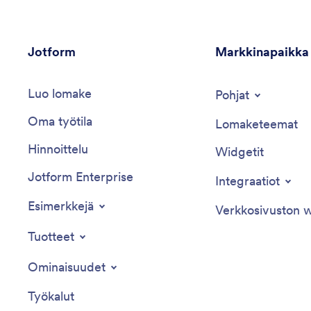
liiketoiminta-analyysimaailmassa.
Jotform
Markkinapaikka
Luo lomake
Pohjat
Oma työtila
Lomaketeemat
Hinnoittelu
Widgetit
Jotform Enterprise
Integraatiot
Esimerkkejä
Verkkosivuston w
Tuotteet
Ominaisuudet
Työkalut