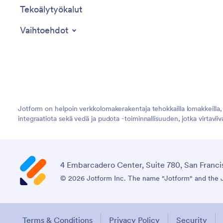
Tekoälytyökalut
Vaihtoehdot
Jotform on helpoin verkkolomakerakentaja tehokkailla lomakkeilla, jo
integraatiota sekä vedä ja pudota -toiminnallisuuden, jotka virtavii
4 Embarcadero Center, Suite 780, San Franci
© 2026 Jotform Inc. The name "Jotform" and the Jo
Terms & Conditions
Privacy Policy
Security