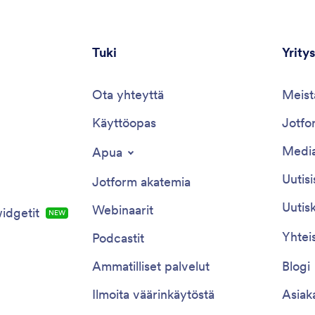
Tuki
Yritys
Ota yhteyttä
Meist
Käyttöopas
Jotfor
Media
Apua
Uutisi
Jotform akatemia
Uutisk
Webinaarit
idgetit
NEW
Yhtei
Podcastit
Ammatilliset palvelut
Blogi
Ilmoita väärinkäytöstä
Asiak