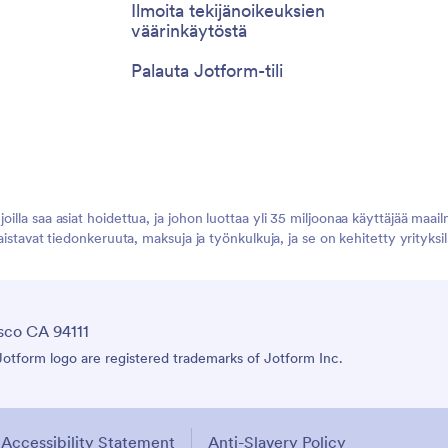
Ilmoita tekijänoikeuksien
väärinkäytöstä
Palauta Jotform-tili
illa saa asiat hoidettua, ja johon luottaa yli 35 miljoonaa käyttäjää maail
vaistavat tiedonkeruuta, maksuja ja työnkulkuja, ja se on kehitetty yrityks
sco CA 94111
tform logo are registered trademarks of Jotform Inc.
Accessibility Statement
Anti-Slavery Policy