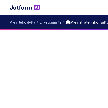
Kysy tekoälyltä
Liiketoiminta
Kysy strategiakonsultoi