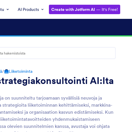
stu
AI Products
Create with Jotform AI
— It's Free!
tä
/
Liiketoiminta
trategiakonsultointi AI:lta
a on suunniteltu tarjoamaan syvällisiä neuvoja ja
ia strategioita liiketoiminnan kehittämiseksi, markkina-
ntamiseksi ja organisaation kasvun edistämiseksi. Kun
 liiketoimintatavoitteiden yhdenmukaistamiseen
ssa olevien suunnitelmien kanssa, avustaja voi ohjata