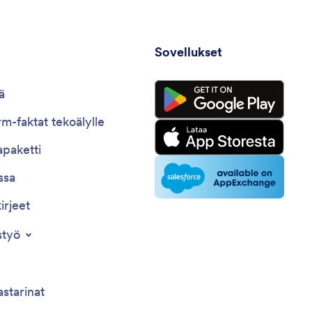
suunnittelua ja riskienhallintaa.
Sovellukset
ä
m-faktat tekoälylle
paketti
ssa
irjeet
styö
astarinat