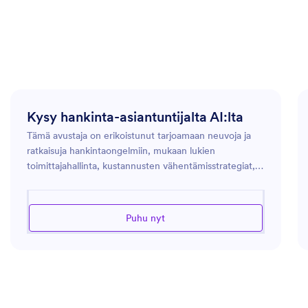
Kysy hankinta-asiantuntijalta AI:lta
Tämä avustaja on erikoistunut tarjoamaan neuvoja ja
ratkaisuja hankintaongelmiin, mukaan lukien
toimittajahallinta, kustannusten vähentämisstrategiat,
sopimusneuvottelut ja toimitusketjun optimointi.
Tämän avustajan asiantuntemus hankintaprosesseissa
ja -työkaluissa auttaa sinua tukemaan ostamis- ja
Puhu nyt
hankintatoimintojasi tehokkaasti ja menestyksekkäästi.