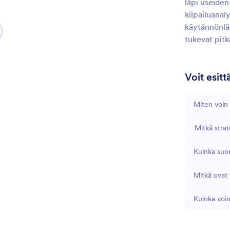
läpi useiden
kilpailuanal
käytännönläh
tukevat pitk
Voit esit
Miten voin 
Mitkä strat
Kuinka suor
Mitkä ovat 
Kuinka voin