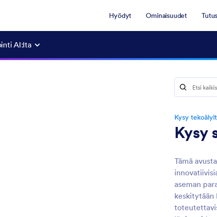
Hyödyt
Ominaisuudet
Tutu
nti AI:lta
Kysy tekoälyl
Kysy s
Tämä avustaj
innovatiivis
aseman para
keskitytään
toteutettavi