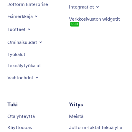
Jotform Enterprise
Integraatiot
Esimerkkejä
Verkkosivuston widgetit
UUSI
Tuotteet
Ominaisuudet
Työkalut
Tekoälytyökalut
Vaihtoehdot
Tuki
Yritys
Ota yhteyttä
Meistä
Käyttöopas
Jotform-faktat tekoälylle