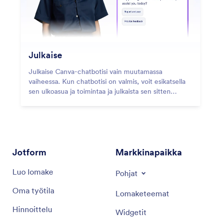
Julkaise
Julkaise Canva-chatbotisi vain muutamassa
vaiheessa. Kun chatbotisi on valmis, voit esikatsella
sen ulkoasua ja toimintaa ja julkaista sen sitten
välittömästi, jotta käyttäjät voivat aloittaa
vuorovaikutuksen heti.
Jotform
Markkinapaikka
Luo lomake
Pohjat
Oma työtila
Lomaketeemat
Hinnoittelu
Widgetit