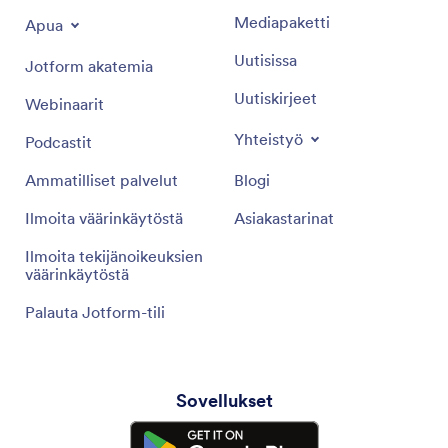
Mediapaketti
Apua
Uutisissa
Jotform akatemia
Uutiskirjeet
Webinaarit
Yhteistyö
Podcastit
Ammatilliset palvelut
Blogi
Ilmoita väärinkäytöstä
Asiakastarinat
Ilmoita tekijänoikeuksien
väärinkäytöstä
Palauta Jotform-tili
Sovellukset