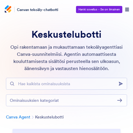
Canvan tekoäly-chatbotti
Hanki sovellus - Se on ilmainen
Keskustelubotti
Opi rakentamaan ja mukauttamaan tekoälyagenttiasi
Canva-suunnitelmiisi. Agentin automaattisesta
kouluttamisesta sisältösi perusteella sen ulkoasun,
äänensävyn ja vastausten hienosäätöön.
Hae kaikista ominaisuuksista
Ominaisuuksien kategoriat
Kategoria
Canva Agent
Keskustelubotti