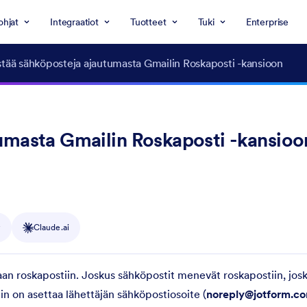
ohjat
Integraatiot
Tuotteet
Tuki
Enterprise
tää sähköposteja ajautumasta Gmailin Roskaposti -kansioon
umasta Gmailin Roskaposti -kansioo
y
Claude.ai
aan roskapostiin. Joskus sähköpostit menevät roskapostiin, josk
n on asettaa lähettäjän sähköpostiosoite (
noreply@jotform.c