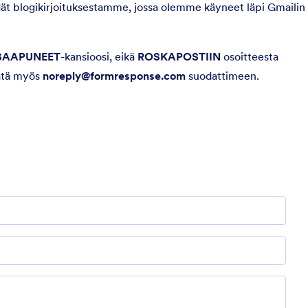
öydät blogikirjoituksestamme, jossa olemme käyneet läpi Gmailin
SAAPUNEET
-kansioosi, eikä
ROSKAPOSTIIN
osoitteesta
sätä myös
noreply@formresponse.com
suodattimeen.