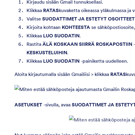
Kirjaudu sisään Gmail tunnuksellasi.
Klikkaa
RATAS
kuvaketta oikeassa yläkulmassa ja v
Valitse
SUODATTIMET JA ESTETYT OSOITTEET
Kirjoita kohtaan
KOHTEESTA
se sähköpostiosoite, 
Klikkaa
LUO SUODATIN
.
Rastita
ÄLÄ KOSKAAN SIIRRÄ ROSKAPOSTIIN
KESKUSTELUIHIN
.
Klikkaa
LUO SUODATIN
-painiketta uudelleen.
Aloita kirjautumalla sisään Gmailiisi > klikkaa
RATAS
kuva
ASETUKSET
-sivulla, avaa
SUODATTIMET JA ESTETY
Nyt luomme säännön joka estää Gmailia merkkaamasta s