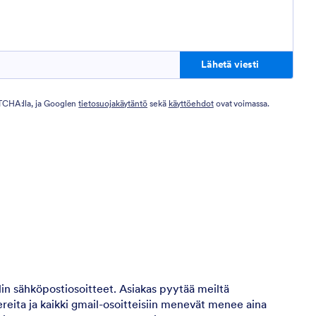
Lähetä viesti
TCHA:lla, ja Googlen
tietosuojakäytäntö
sekä
käyttöehdot
ovat voimassa.
 sähköpostiosoitteet. Asiakas pyytää meiltä
reita ja kaikki gmail-osoitteisiin menevät menee aina