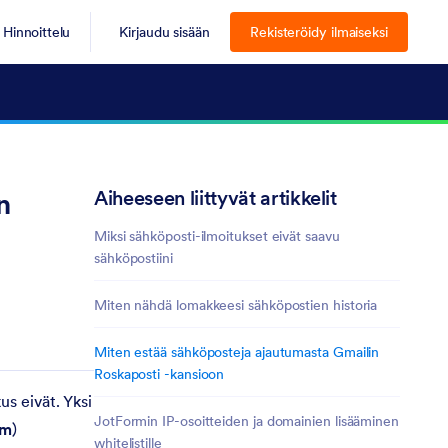
Hinnoittelu
Kirjaudu sisään
Rekisteröidy ilmaiseksi
Aiheeseen liittyvät artikkelit
n
Miksi sähköposti-ilmoitukset eivät saavu
sähköpostiini
Miten nähdä lomakkeesi sähköpostien historia
Miten estää sähköposteja ajautumasta Gmailin
Roskaposti -kansioon
us eivät. Yksi
JotFormin IP-osoitteiden ja domainien lisääminen
om
)
whitelistille