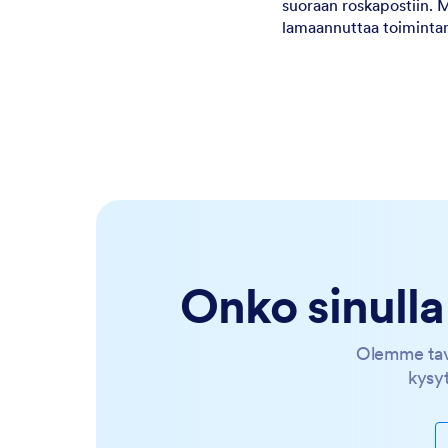
suoraan roskapostiin. M
lamaannuttaa toimint
Onko sinull
Olemme tavoi
kysyt