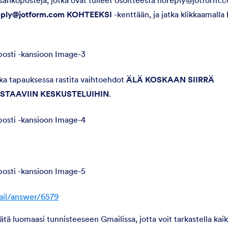
eply@jotform.com KOHTEEKSI
-kenttään, ja jatka klikkaamalla
a tapauksessa rastita vaihtoehdot
ÄLÄ KOSKAAN SIIRRÄ
STAAVIIN KESKUSTELUIHIN
.
ail/answer/6579
tä luomaasi tunnisteeseen Gmailissa, jotta voit tarkastella kaik