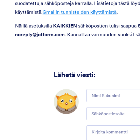
suodatettuja sähköposteja kerralla. Lisätietoja tästä l
käyttämistä.
Gmailin tunnisteiden käyttämistä
.
Näillä asetuksilla
KAIKKIEN
sähköpostien tulisi saapua
noreply@jotform.com
. Kannattaa varmuuden vuoksi li
Lähetä viesti
:
Comment
Email
Comment