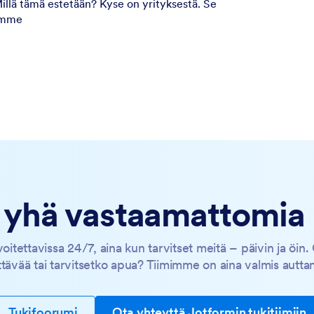
illä tämä estetään? Kyse on yrityksestä. Se
amme
a yhä vastaamattomia
tettavissa 24/7, aina kun tarvitset meitä – päivin ja öin.
tävää tai tarvitsetko apua? Tiimimme on aina valmis autt
Tukifoorumi
Ota yhteyttä Jotformin tukitiimiin