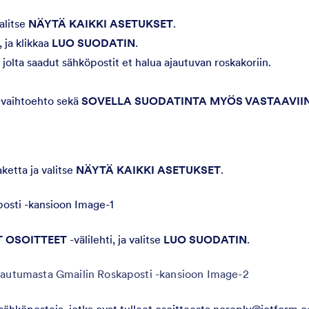
alitse
NÄYTÄ KAIKKI ASETUKSET
.
, ja klikkaa
LUO SUODATIN
.
jolta saadut sähköpostit et halua ajautuvan roskakoriin.
-vaihtoehto sekä
SOVELLA SUODATINTA MYÖS VASTAAVII
ketta ja valitse
NÄYTÄ KAIKKI ASETUKSET
.
T OSOITTEET
-välilehti, ja valitse
LUO SUODATIN
.
ähköposteja, jotka ovat tulleet osoitteesta noreply@jotform.