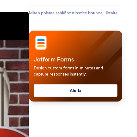
Miten poistaa sähköpostiosoite bounce -listalta
Jotform Forms
Design custom forms in minutes and
capture responses instantly.
Aloita