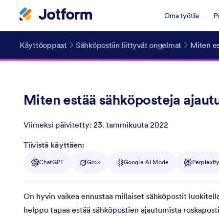
Oma työtila
P
Käyttöoppaat
Sähköpostiin liittyvät ongelmat
Miten es
Miten estää sähköposteja ajaut
Viimeksi päivitetty:
23. tammikuuta 2022
Post ID
Tiivistä käyttäen:
ChatGPT
Grok
Google AI Mode
Perplexit
On hyvin vaikea ennustaa millaiset sähköpostit luokitell
helppo tapaa estää sähköpostien ajautumista roskapostii