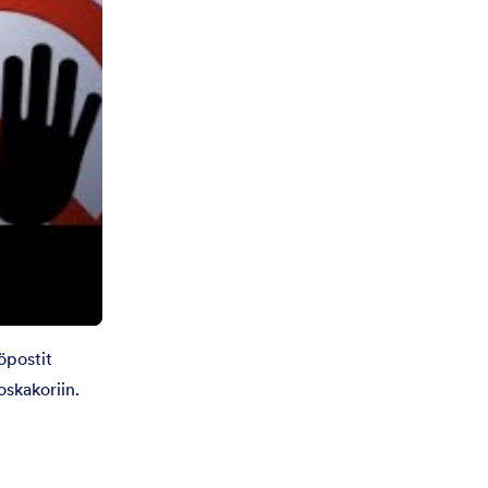
öpostit
oskakoriin.