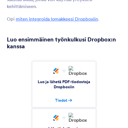
kehittämiseen.
OneDrive
Synkronoi liitteet ja lomakevastaukset PDF:nä
Opi
miten integroida lomakkeesi Dropboxiin
.
OneDriveen
Luo ensimmäinen työnkulkusi Dropbox:n
Laatikko
kanssa
Lähetä tiedostolatauksia tallenustilaasi pilvessä
FTP
Lähetä lomakevastaukset ja tiedostolataukset
palvelimellesi automaattisesti
Luo ja lähetä PDF-tiedostoja
Dropboxiin
Egnyte
Tiedot
Lähetä vastauksia yrityksesi
tiedostonhallintatunnukselle