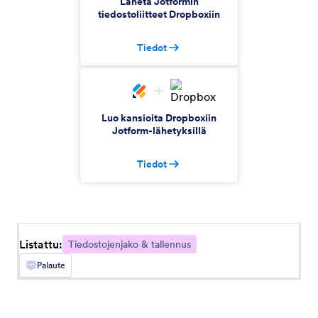
Lähetä Jotformin
Cloudinary
tiedostoliitteet Dropboxiin
Upload Jotform submissions to Cloudinary for
efficient resource management
Tiedot
Zoho WorkDrive
Upload Jotform submissions as files in Zoho
Luo kansioita Dropboxiin
WorkDrive
Jotform-lähetyksillä
Tiedot
Gavel
Automate event judging with Jotform
submissions
Listattu:
Tiedostojenjako & tallennus
Raporttien siirto pilveen
Palaute
Luo Excel-raportteja ja synkronoi ne Dropboxiin