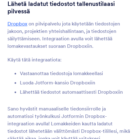
Lomakeintegraatiot
Tiedostojenjako & tallennus
Lähetä ladatut tiedostot tallenustilaasi
pilvessä
Tiedostojenjako &
tallennusintegraatiot
Dropbox
on pilvipalvelu jota käytetään tiedostojen
jakoon, projektien yhteishallintaan, ja tiedostojen
24 integraatiota
säilyttämiseen. Integraation avulla voit lähettää
lomakevastaukset suoraan Dropboxiin.
Uusin
Suosituimmat
Käytä tätä integraatiota:
Vastaanottaa tiedostoja lomakkeellasi
Luoda Jotform-kansio Dropboxiin
Google Drive
Synkronoi tiedostolataukset ja lomakevastaukset
Lähettää tiedostot automaattisesti Dropboxiin
Driveen
Sano hyvästit manuaaliselle tiedonsiirrolle ja
automatisoi työnkulkusi Jotformin Dropbox-
Dropbox
integraation avulla! Lomakkeiden kautta ladatut
Lähetä ladatut tiedostot tallenustilaasi pilvessä
tiedostot lähetetään välittömästi Dropbox-tilillesi, mikä
säästää aikaa, jonka voit käyttää yrityksesi