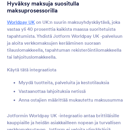
Lomakeintegraatiot
Verkkokauppa
Hyväksy maksuja suositulla
maksuprosessorilla
Nettikauppaintegraatiot
Worldpay UK
on UK:n suurin maksuyhdyskäytävä, joka
49 integraatiota
vastaa yli 40 prosenttia kaikista maassa suoritetuista
Featured E-commerce Form Integrations
tapahtumista. Yhdistä Jotform Worldpay UK -palveluun
ja aloita verkkomaksujen kerääminen suoraan
tilauslomakkeella, tapahtuman rekisteröintilomakkeella
Magento (Adobe Commerce)
tai lahjoituslomakkeella.
Luo tehokkaita lomakkeita Magento-sivustollesi
Käytä tätä integraatiota
Shopify
Myydä tuotteita, palveluita ja kestotilauksia
Luo tehokkaita lomakkeita Shopify-
verkkokauppaasi
Vastaanottaa lahjoituksia netissä
Anna ostajien määrittää mukautettu maksusumma
BigCommerce
Jotformin Worldpay UK -integraatio antaa brittiläisille
Luo ja upota lomakkeita BigCommerce-kauppaasi
kauppiaille ja heidän asiakkailleen nopean ja turvallisen
verkkomaksutavan. Jotform ei veloita ylimääräisiä