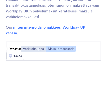
transaktiokustannuksia, joten sinun on maksettava vain
Worldpay UK:n palvelumaksut kerätäksesi maksuja
Uusin
Suosituimmat
verkkolomakkeillasi.
Opi
miten integroida lomakkeesi Worldpay UK:n
kanssa
.
Stripe
Hyväksy maksuja ja lahjoituksia verkossa
Listattu:
Verkkokauppa
Maksuprosessorit
Authorize.Net
Palaute
Kerää sähköisiä ja korttimaksuja verkossa
WorldPay UK
Hyväksy maksuja suositulla maksuprosessorilla
2Checkout
Hyväksy kansainvälisiä maksuja saumattomasti