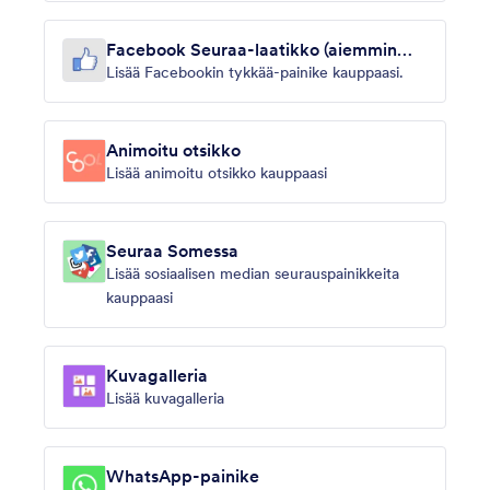
Facebook Seuraa-laatikko (aiemmin
Tykkää-laatikko)
Lisää Facebookin tykkää-painike kauppaasi.
Animoitu otsikko
Lisää animoitu otsikko kauppaasi
Seuraa Somessa
Lisää sosiaalisen median seurauspainikkeita
kauppaasi
Kuvagalleria
Lisää kuvagalleria
WhatsApp-painike