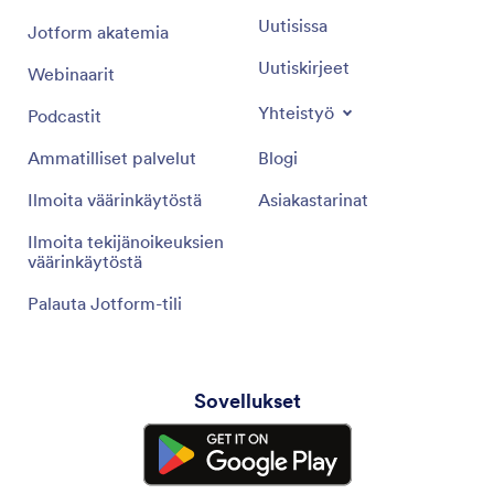
Uutisissa
Jotform akatemia
Uutiskirjeet
Webinaarit
Yhteistyö
Podcastit
Ammatilliset palvelut
Blogi
Ilmoita väärinkäytöstä
Asiakastarinat
Ilmoita tekijänoikeuksien
väärinkäytöstä
Palauta Jotform-tili
Sovellukset