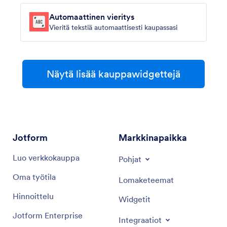
Automaattinen vieritys
Vieritä tekstiä automaattisesti kaupassasi
Näytä lisää kauppawidgettejä
Jotform
Markkinapaikka
Luo verkkokauppa
Pohjat
Oma työtila
Lomaketeemat
Hinnoittelu
Widgetit
Jotform Enterprise
Integraatiot