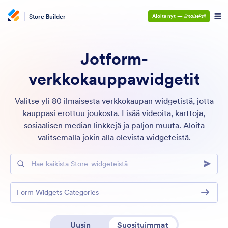
Store Builder
Aloita nyt
—
ilmaiseksi!
Jotform-
verkkokauppawidgetit
Valitse yli 80 ilmaisesta verkkokaupan widgetistä, jotta
kauppasi erottuu joukosta. Lisää videoita, karttoja,
sosiaalisen median linkkejä ja paljon muuta. Aloita
valitsemalla jokin alla olevista widgeteistä.
Hae kaikista Store-widgeteistä
Form Widgets Categories
Uusin
Suosituimmat