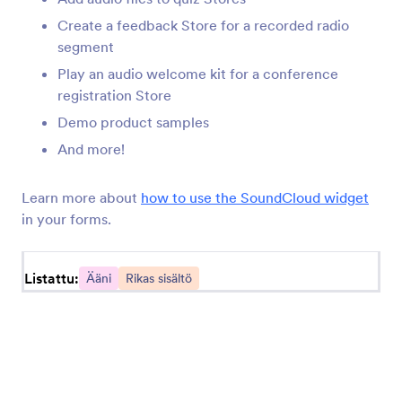
recording your own sounds for your form. Try today!
Create a feedback Store for a recorded radio
segment
Play an audio welcome kit for a conference
registration Store
Demo product samples
Jotform
Markkinapaikka
And more!
Luo verkkokauppa
Pohjat
Learn more about
how to use the SoundCloud widget
Oma työtila
Lomaketeemat
in your forms.
Hinnoittelu
Widgetit
Listattu:
Ääni
Rikas sisältö
Jotform Enterprise
Integraatiot
Esimerkkejä
Verkkosivuston widgetit
UUSI
Tuotteet
Ominaisuudet