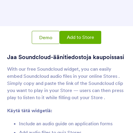
SoundCloud
Jaa Soundcloud-äänitiedostoja kaupoissasi
Vimeo
Lisää Vimeo-videoita kauppoihisi
Add to Store
Demo
Jaa Soundcloud-äänitiedostoja kaupoissasi
Skype soitto-painike
Lisää Skype-soittopainike kauppaasi
With our free Soundcloud widget, you can easily
embed Soundcloud audio files in your online Stores .
Simply copy and paste the link of the Soundcloud clip
you want to play in your Store — users can then press
play to listen to it while filling out your Store .
Tietoja Ääni
Käytä tätä widgetiä:
Use Jotform audio widgets to connect your Store to
the world's most best sounds -- from music to
Include an audio guide on application forms
podcasts! Find widgets for the most popular services,
like Soundcloud and Spotify, or take a shot at
Add audio files to quiz Stores