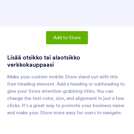
Tuotelista
Lisää tuotteita ja ostoskori kauppaasi
Jaa-painike
Lisää linkki, jolla käyttäjät voivat jakaa kauppasi.
Add to Store
Lisää otsikko tai alaotsikko
Tekstikappale (Apps Elementti)
Lisää kappaleita kauppaasi
verkkokauppaasi
Make your custom mobile Store stand out with this
free Heading element. Add a heading or subheading to
Erotin (Sovelluselementti)
Lisää erotinviiva verkkokauppaasi
give your Store attention-grabbing titles. You can
change the text color, size, and alignment in just a few
clicks. It’s a great way to promote your business name
Painike (Apps elementti)
and make your Store more easy for users to navigate.
Lisää painikkeita kauppaasi