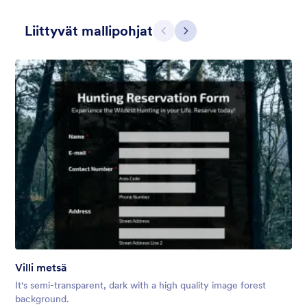
Liittyvät mallipohjat
Edellinen
Seuraava
Roudan sininen
Organizing a national park or hiking getaway? Try this Frosty
Blue theme! With its frosty, dark blue high-quality image
background and a blend of transparency levels, a refreshing
chill will come over your form users.
Tykkäykset:
114
Käytetty:
7,662
Villi metsä
Tiedot
It's semi-transparent, dark with a high quality image forest
background.