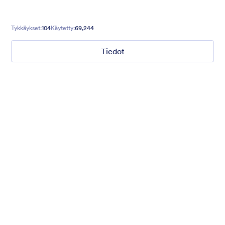
Tykkäykset:
104
Käytetty:
69,244
Tiedot
Karu aavikko
Try out this Bleak Desert theme to add some adventure to your
next form! With a brightly lit, expansive desert as a backdrop,
you can create a serene but exhilarating experience for your
users. Perfect for vacation forms, surveys, and more.
Tykkäykset:
32
Käytetty:
1,882