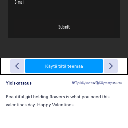
Villi metsä
It's semi-transparent, dark with a high quality image forest
background.
Käytä tätä teemaa
Yleiskatsaus
Tykkäykset:
17
Käytetty:
14,975
Tykkäykset:
104
Käytetty:
69,244
Tiedot
Beautiful girl holding flowers is what you need this
valentines day. Happy Valentines!