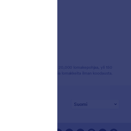
manlaajuisesti. Palvelu sisältää yli 20,000 lomakepohjaa, yli 150
ille, jotka tarvitsevat ammattimaisia lomakkeita ilman koodausta.