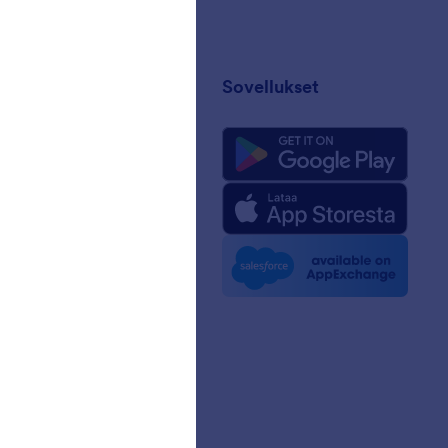
Sovellukset
ä
m-faktat tekoälylle
paketti
ssa
irjeet
styö
astarinat