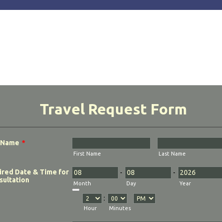
ohjat
Integraatiot
Tuotteet
Tuki
Enterprise
aisemat
emat
Roudan sininen