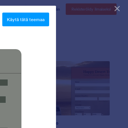
Hinnoittelu
Kirjaudu sisään
Rekisteröidy ilmaiseksi
Käytä tätä teemaa
Karu aavikko