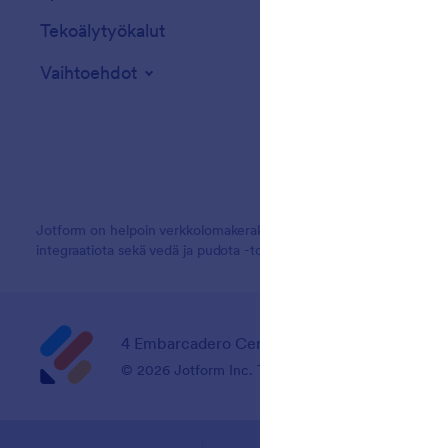
Tekoälytyökalut
Vaihtoehdot
Jotform on helpoin verkkolomakerakentaja tehokkailla lomakkeilla, jo
integraatiota sekä vedä ja pudota -toiminnallisuuden, jotka virtavii
4 Embarcadero Center, Suite 780, San Franci
© 2026 Jotform Inc. The name "Jotform" and the Jo