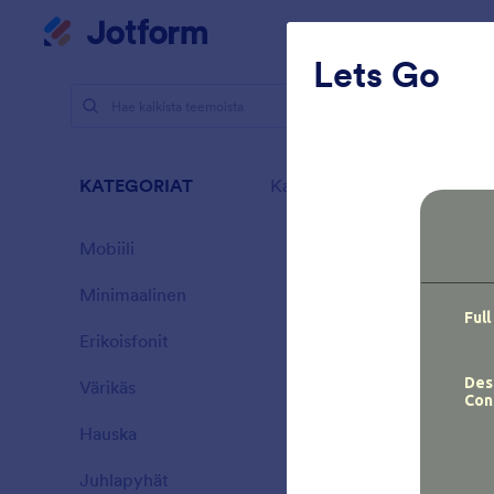
Dialogin aloitus
Oma työtila
P
Lets Go
Teemat
M
Mais
KATEGORIAT
Kaikki
11 Themes
Mobiili
46
Minimaalinen
154
Erikoisfonit
20
Värikäs
16
Hauska
32
Villi metsä
Juhlapyhät
71