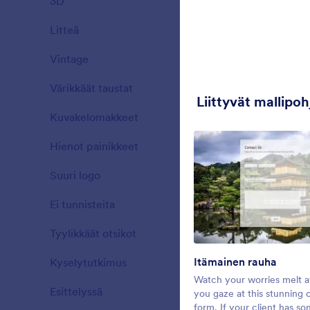
3D
19
quality ima
Litteä
25
Tykkäykset:
27
K
Vintage
23
Värikkäät taustat
34
Liittyvät mallipoh
Kuvakelomakkeet
26
Hienot painikkeet
40
Suuri logo
16
Ei tunnisteita
14
Tyylikkäät otsikot
77
Itämainen rauha
Kyselytutkimus
31
Lets Go
Watch your worries melt 
Esittelyssä
21
Fun of going
you gaze at this stunning 
chillin' arou
form. If your client has s