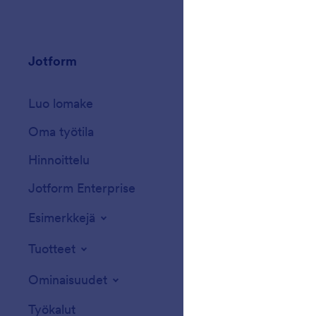
Jotform
Markkinapaikka
Luo lomake
Pohjat
Oma työtila
Lomaketeemat
Hinnoittelu
Widgetit
Jotform Enterprise
Integraatiot
Esimerkkejä
Verkkosivuston w
Tuotteet
Ominaisuudet
Työkalut