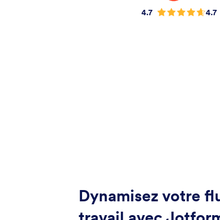
4.7
4.7
Dynamisez votre fl
travail avec Jotfor