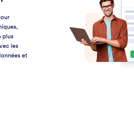
pour
niques,
 plus
vec les
 données et