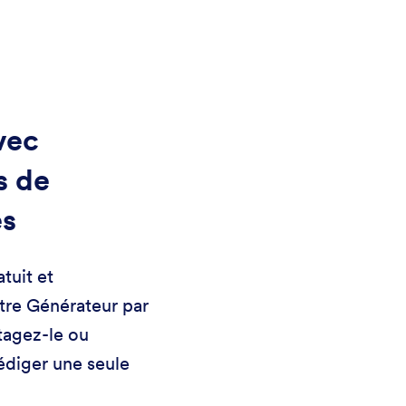
vec
s de
es
tuit et
tre Générateur par
tagez-le ou
rédiger une seule