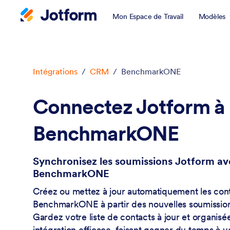
Mon Espace de Travail
Modèles
Début du dialogue
Intégrations
/
CRM
/
BenchmarkONE
Connectez Jotform à
BenchmarkONE
Synchronisez les soumissions Jotform av
BenchmarkONE
Créez ou mettez à jour automatiquement les con
BenchmarkONE à partir des nouvelles soumissio
Gardez votre liste de contacts à jour et organisé
intégration efficace, faisant gagner du temps à v