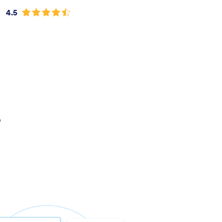
4.5
?