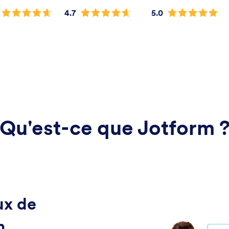
4.7
5.0
Qu'est-ce que Jotform 
ux de
m