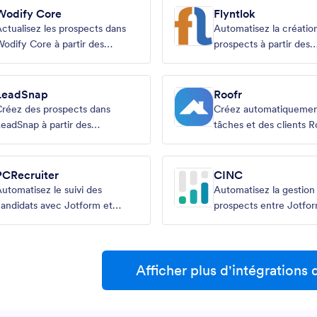
Wodify Core
Flyntlok
ctualisez les prospects dans
Automatisez la créatio
odify Core à partir des
prospects à partir des
oumissions Jotform
soumissions Jotform
LeadSnap
Roofr
réez des prospects dans
Créez automatiquemen
eadSnap à partir des
tâches et des clients R
oumissions Jotform
partir des soumissions
PCRecruiter
CINC
utomatisez le suivi des
Automatisez la gestion
andidats avec Jotform et
prospects entre Jotfor
CRecruiter
CINC CRM.
Afficher plus d'intégrations 