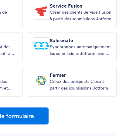
Service Fusion
n de
Créer des clients Service Fusion
à partir des soumissions Jotform
Salesmate
t des
Synchronisez automatiquement
oofr à
les soumissions Jotform avec
 Jotform
Salesmate CRM
Fermer
 des
Créez des prospects Close à
m et
partir des soumissions Jotform
de formulaire