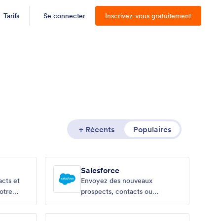
Tarifs
Se connecter
Inscrivez-vous gratuitement
+ Récents
Populaires
Salesforce
acts et
Envoyez des nouveaux
otre
prospects, contacts ou
comptes vers votre CRM de
ventes