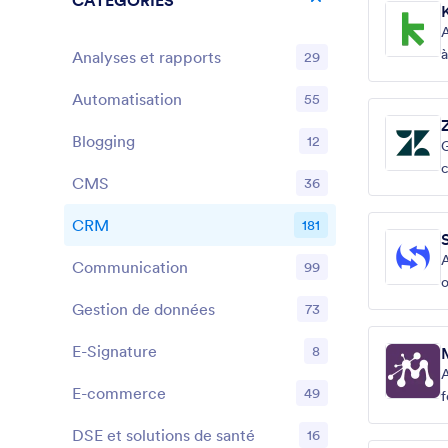
CATEGORIES
A
à
Analyses et rapports
29
é
Automatisation
55
Blogging
12
G
c
CMS
36
CRM
181
A
Communication
99
o
Gestion de données
73
E-Signature
8
A
E-commerce
49
f
DSE et solutions de santé
16