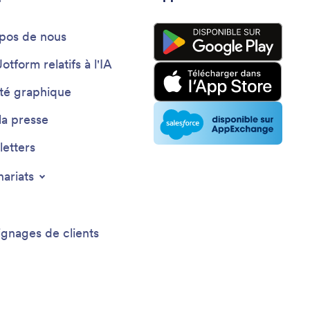
pos de nous
Jotform relatifs à l'IA
ité graphique
la presse
etters
nariats
gnages de clients