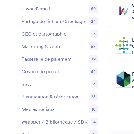
Envoi d'email
59
A
W
Partage de fichiers/Stockage
24
s
GEO et cartographie
3
Marketing & vente
C
53
L
Passerelle de paiement
39
s
Gestion de projet
55
A
SSO
4
c
P
Planification & réservation
25
Médias sociaux
10
Wrapper / Bibliothèque / SDK
4