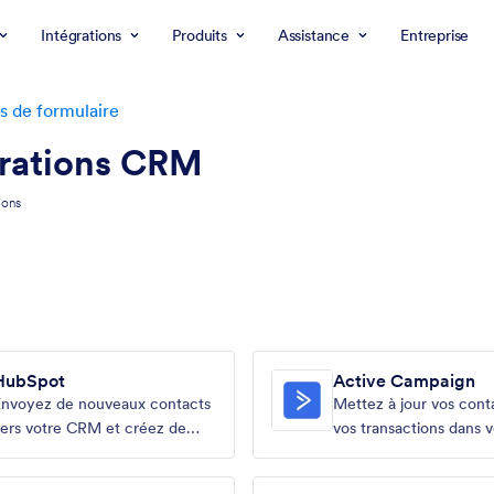
Intégrations
Produits
Assistance
Entreprise
s de formulaire
grations CRM
ions
HubSpot
Active Campaign
Envoyez de nouveaux contacts
Mettez à jour vos cont
ers votre CRM et créez de
vos transactions dans v
ouvelles offres
CRM de ventes