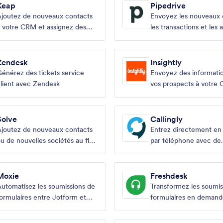
Keap
Pipedrive
joutez de nouveaux contacts
Envoyez les nouveaux 
 votre CRM et assignez des
les transactions et les a
tiquettes
votre pipeline des vent
Zendesk
Insightly
énérez des tickets service
Envoyez des informatio
lient avec Zendesk
vos prospects à votre
Solve
Callingly
joutez de nouveaux contacts
Entrez directement en
u de nouvelles sociétés au flux
par téléphone avec de
de votre CRM
nouveaux prospects
Moxie
Freshdesk
utomatisez les soumissions de
Transformez les soumis
ormulaires entre Jotform et
formulaires en demand
Moxie
d'assistance.