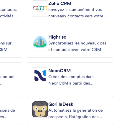
Zoho CRM
contacts,
Envoyez instantanément vos
ctivités à
nouveaux contacts vers votre
es
système CRM
Highrise
ns sur
Synchronisez les nouveaux cas
 CRM
et contacts avec votre CRM
NeonCRM
 contact
Créez des comptes dans
NeonCRM à partir des
soumissions Jotform
GorillaDesk
sions de
Automatisez la génération de
es
prospects, l'intégration des
clients et les réservations.