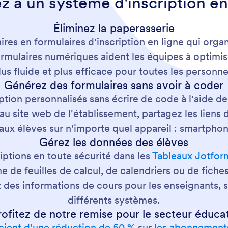
z à un système d'inscription en
Éliminez la paperasserie
ires en formulaires d'inscription en ligne qui orga
rmulaires numériques aident les équipes à optimiser
plus fluide et plus efficace pour toutes les person
Générez des formulaires sans avoir à coder
ption personnalisés sans écrire de code à l'aide d
s au site web de l'établissement, partagez les lien
 aux élèves sur n'importe quel appareil : smartphon
Gérez les données des élèves
iptions en toute sécurité dans les
Tableaux Jotfor
 de feuilles de calcul, de calendriers ou de fiches.
t des informations de cours pour les enseignants, sa
différents systèmes.
rofitez de notre remise pour le secteur éducat
icient d'une réduction de 50 %
sur
les abonnement