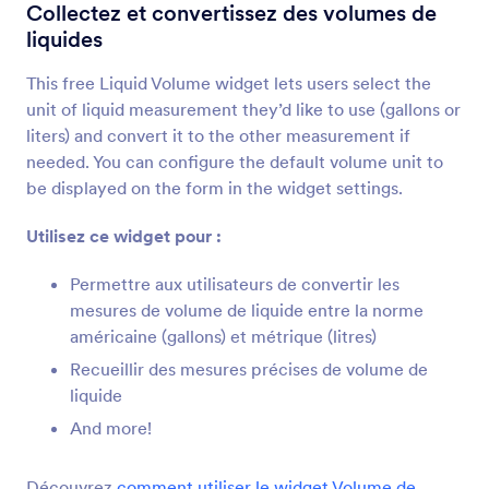
Calculatrice pour formulaire
Collectez et convertissez des volumes de
Effectuez automatiquement des calculs sur votre
liquides
formulaire
This free Liquid Volume widget lets users select the
unit of liquid measurement they’d like to use (gallons or
Inventaire
liters) and convert it to the other measurement if
Évitez la survente de produits ou la
needed. You can configure the default volume unit to
surréservation pour des événements
be displayed on the form in the widget settings.
Utilisez ce widget pour :
Feuille de calcul
Ajoutez à votre formulaire un tableur à remplir
Permettre aux utilisateurs de convertir les
mesures de volume de liquide entre la norme
américaine (gallons) et métrique (litres)
Curseurs avec résultat calculé
Recueillir des mesures précises de volume de
Utilisez des curseurs pour calculer les résultats
liquide
And more!
Calculatrice
Ajoutez une calculatrice à votre formulaire
Découvrez
comment utiliser le widget Volume de