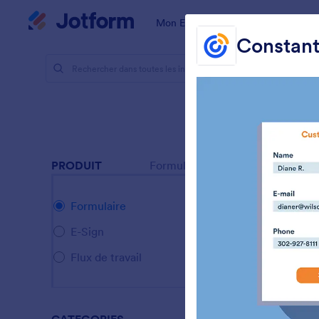
Début du dialogue
Mon Espace de Travail
Modèles
Constant
Intégration
Intég
59 Intégrat
PRODUIT
Formulaire
Formulaire
E-Sign
Flux de travail
A
c
d