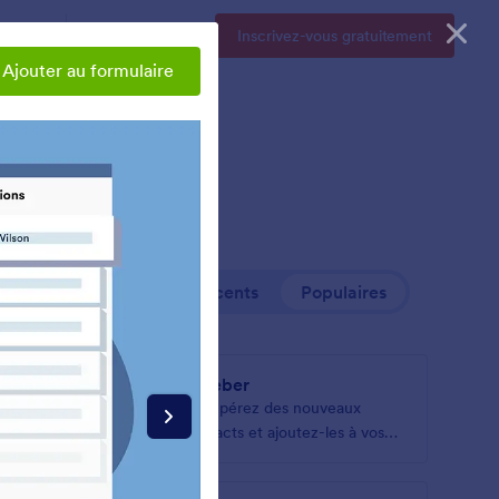
Tarifs
Se connecter
Inscrivez-vous gratuitement
Ajouter au formulaire
+ Récents
Populaires
AWeber
t de
Récupérez des nouveaux
s listes
contacts et ajoutez-les à vos
listes de diffusion