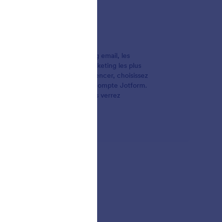
t leurs campagnes de marketing email, les
uites avec les services d'e-marketing les plus
 à vos listes email. Pour commencer, choisissez
dessous et connectez-la à votre compte Jotform.
ires en ligne personnalisés, vous verrez