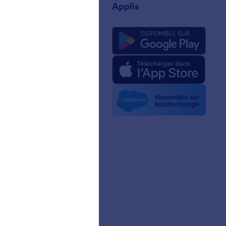
prise
Applis
pos de nous
Jotform relatifs à l'IA
ité graphique
la presse
etters
nariats
gnages de clients