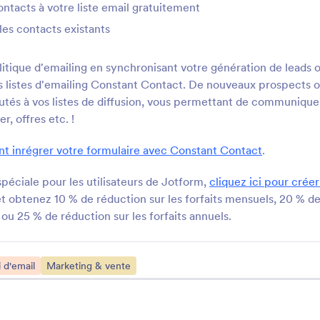
ontacts à votre liste email gratuitement
it
Action Network
les contacts existants
ollectez les informations des
Transférer les nouvelle
bonnés et synchronisez-les
soumissions Jotform à
utomatiquement avec Kit
Network
itique d'emailing en synchronisant votre génération de leads 
s listes d'emailing Constant Contact. De nouveaux prospects 
Gmail
QuickEmailVerifica
utés à vos listes de diffusion, vous permettant de communique
ransformez les soumissions en
Contrôlez les adresses
, offres etc. !
-mails ou en brouillons dans
pour les nouvelles sou
Gmail
Jotform
 inrégrer votre formulaire avec Constant Contact
.
Submission Verifier
Emails de synthèse
spéciale pour les utilisateurs de Jotform,
cliquez ici pour cré
nvoyez des liens de
Receive periodic submi
t obtenez 10 % de réduction sur les forfaits mensuels, 20 % de
onfirmation aux utilisateurs du
updates via email
 ou 25 % de réduction sur les forfaits annuels.
ormulaire
 d'email
Marketing & vente
Afficher plus d'intégrations 