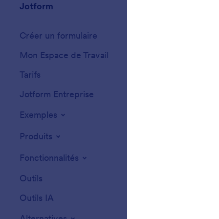
Jotform
Marketplace
Créer un formulaire
Modèles
Mon Espace de Travail
Thèmes de formu
Tarifs
Widgets
Jotform Entreprise
Intégrations
Exemples
Widgets de site
Produits
Fonctionnalités
Outils
Outils IA
Alternatives