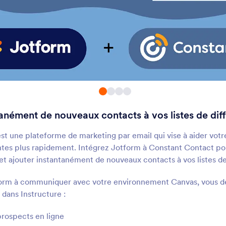
GetResponse
MailerLite
Ajoutez automatiquement des
Collectez les emails de
ontacts à vos listes d'emailing
abonnés et envoyez-le
automatiquement à Mai
Google Contacts
SendGrid
ransformez les soumissions en
Synchronisez des soum
ouveaux contacts dans Google
avec vos listes de cont
Contacts
anément de nouveaux contacts à vos listes de dif
VerticalResponse
Microsoft Office 36
Ajoutez automatiquement des
Synchronisez les entré
st une plateforme de marketing par email qui vise à aider votr
dresses email à vos listes
Jotform avec Office 3
ntes plus rapidement. Intégrez Jotform à Constant Contact po
'emailing
une planification effic
et ajouter instantanément de nouveaux contacts à vos listes d
événements.
Expéditeur
Kickbox
form à communiquer avec votre environnement Canvas, vous d
jouter automatiquement les
Vérifiez les emails pour
dans Instructure :
oumissions Jotform aux
nouvelles soumissions 
bonnés Sender.
formulaire Jotform
rospects en ligne