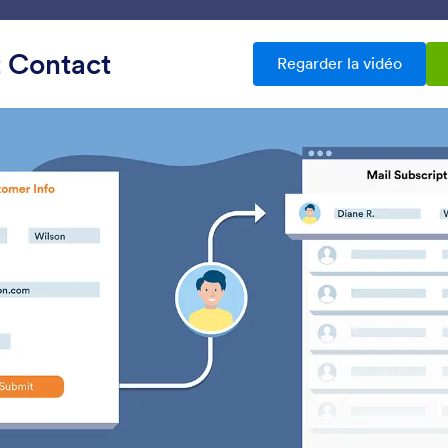
Intégrations
Produits
Assistance
Entreprise
 Contact
Regarder la vidéo
s de formulaire
Envoi d'email
rations d'emailing
ions
Mailchimp
Constant Contact
joutez et mettez à jour des
Ajoutez instantanémen
ontacts dans vos listes de
nouveaux contacts à vo
iffusion
de diffusion