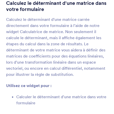
Calculatrice pour formulaire
Calculez le déterminant d'une matrice dans
Effectuez automatiquement des calculs sur votre
votre formulaire
formulaire
Calculez le déterminant d’une matrice carrée
directement dans votre formulaire à l’aide de notre
Inventaire
widget Calculatrice de matrice. Non seulement il
Évitez la survente de produits ou la
calcule le déterminant, mais il affiche également les
surréservation pour des événements
étapes du calcul dans la zone de résultats. Le
déterminant de votre matrice vous aidera à définir des
matrices de coefficients pour des équations linéaires,
Feuille de calcul
lors d’une transformation linéaire dans un espace
Ajoutez à votre formulaire un tableur à remplir
vectoriel, ou encore en calcul différentiel, notamment
pour illustrer la règle de substitution.
Curseurs avec résultat calculé
Utilisez ce widget pour :
Utilisez des curseurs pour calculer les résultats
Calculer le déterminant d'une matrice dans votre
formulaire
Calculatrice
Ajoutez une calculatrice à votre formulaire