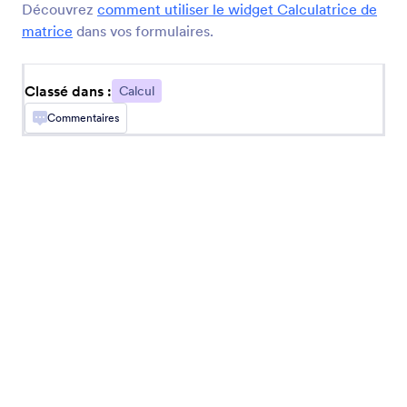
Découvrez
comment utiliser le widget Calculatrice de
matrice
dans vos formulaires.
Écart entre deux dates
Calculez le nombre de jours entre les dates
Classé dans :
Calcul
sélectionnées
Commentaires
Générateur de valeur aléatoire
Générez un code aléatoire pour chaque
soumission de formulaire
Calculatrice de matrice
Calculez le déterminant d'une matrice dans
votre formulaire
Notation
Ajoutez des champs de notation à votre
formulaire