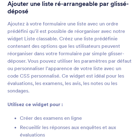
Conditions générales
Ajouter une liste ré-arrangeable par glissé-
Autorisez les utilisateurs à lire et à accepter les
déposé
Conditions générales de vente
Ajoutez à votre formulaire une liste avec un ordre
prédéfini qu'il est possible de réorganiser avec notre
Checklist
widget Liste classable. Créez une liste prédéfinie
Ajoutez une checklist à votre formulaire
contenant des options que les utilisateurs peuvent
réorganiser dans votre formulaire par simple glisser-
déposer. Vous pouvez utiliser les paramètres par défaut
Listes déroulantes dynamiques
ou personnaliser l'apparence de votre liste avec un
Ajoutez un menu déroulant imbriqué à votre
code CSS personnalisé. Ce widget est idéal pour les
formulaire
évaluations, les examens, les avis, les notes ou les
sondages.
Inventaire
Utilisez ce widget pour :
Évitez la survente de produits ou la
surréservation pour des événements
Créer des examens en ligne
Recueillir les réponses aux enquêtes et aux
évaluations
Sélection multiple