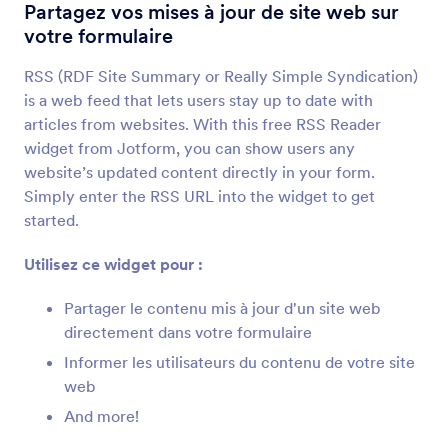
Grille de données
Partagez vos mises à jour de site web sur
Ajoutez un tableau de données à votre
votre formulaire
formulaire
RSS (RDF Site Summary or Really Simple Syndication)
is a web feed that lets users stay up to date with
Intégrateur de PDF
articles from websites. With this free RSS Reader
Intégrez et affichez des fichiers PDF sur votre
widget from Jotform, you can show users any
formulaire
website’s updated content directly in your form.
Simply enter the RSS URL into the widget to get
started.
YouTube
Intégrez des vidéos YouTube dans votre
Utilisez ce widget pour :
formulaire
Partager le contenu mis à jour d'un site web
directement dans votre formulaire
Boutons avec case à cocher
Informer les utilisateurs du contenu de votre site
Ajoutez des boutons de case à cocher solides à
web
votre formulaire
And more!