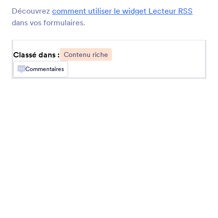
Relecture avant soumission
Découvrez
comment utiliser le widget Lecteur RSS
Laissez les utilisateurs examiner leurs
dans vos formulaires.
soumissions de formulaires
Classé dans :
Contenu riche
Conditions défilantes courtes
Commentaires
Ajoutez des conditions générales de défilement
à votre formulaire
Code QR
Ajoutez un code QR à votre formulaire
Lecteur de QR code
Autorisez les utilisateurs à scanner les codes QR
via votre formulaire
Curseur