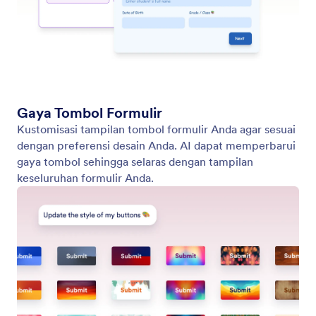
Tambahkan Logo Formulir
Atur atau perbarui logo formulir Anda dengan cepat
menggunakan AI. Unggah gambar dan Jotform AI
akan menerapkannya ke formulir Anda sehingga
branding Anda tetap konsisten dan profesional tanpa
pekerjaan desain manual.