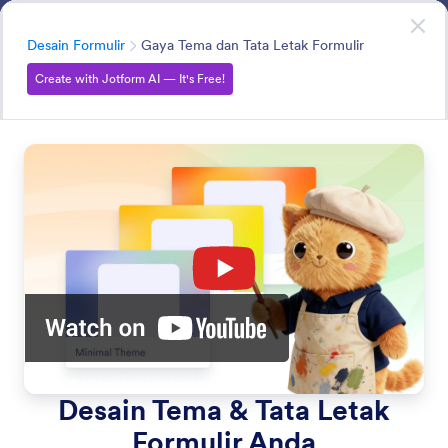
Dialog dimulai
Buat dengan Jotform AI
— Gratis!
Kategori
Desain Formulir
Gaya Tema dan Tata Letak Formulir
Create with Jotform AI — It's Free!
Design Forms
Beri gaya pada formulir dengan AI Jotform. Buat tema
dengan mendeskripsikan ide Anda atau menggunakan
gambar, dan sinkronkan warna situs untuk tampilan yang
kohesif dalam hitungan detik.
Cari di semua Fitur
Kategori Fitur
Kategori
Jotform AI
Desain Formulir