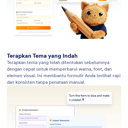
Terapkan Gaya Gambar Apa Pun ke Formulir Anda
Gaya formulir Anda secara instan dengan
mengunggah gambar merek. Jotform AI secara
otomatis mengekstrak warna, latar belakang, dan
gaya tombol agar sesuai dengan desain Anda
dengan sempurna.