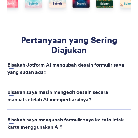
Sesuaikan Desain Situs Web Anda
Sesuaikan merek Anda secara instan. Bagikan URL
Anda dan Jotform AI secara otomatis menyesuaikan
warna formulir, latar belakang, dan tombol agar
sesuai dengan gaya situs web Anda.
Jotform
Marketplace
Buat Formulir
Templat
Ruang Kerja Saya
Tema Formulir
Harga
Widget Formulir
Jotform Enterprise
Integrasi