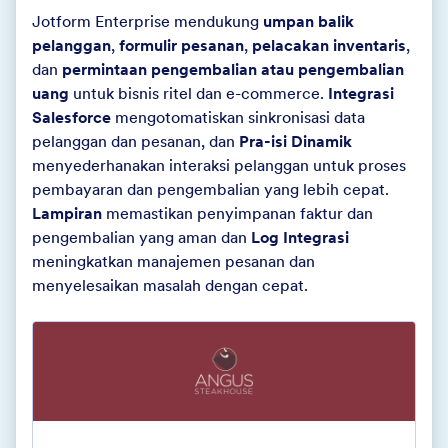
Jotform Enterprise mendukung
umpan balik
pelanggan
,
formulir pesanan
,
pelacakan inventaris
,
dan
permintaan pengembalian atau pengembalian
uang
untuk bisnis ritel dan e-commerce.
Integrasi
Salesforce
mengotomatiskan sinkronisasi data
pelanggan dan pesanan, dan
Pra-isi Dinamik
menyederhanakan interaksi pelanggan untuk proses
pembayaran dan pengembalian yang lebih cepat.
Lampiran
memastikan penyimpanan faktur dan
pengembalian yang aman dan
Log Integrasi
meningkatkan manajemen pesanan dan
menyelesaikan masalah dengan cepat.