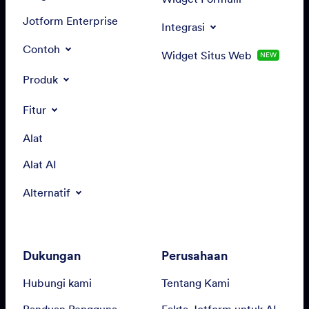
Harga
Integrasi
Jotform Enterprise
Widget Situs Web
BARU
Contoh
Produk
Fitur
Alat
Alat AI
Alternatif
Dukungan
Perusahaan