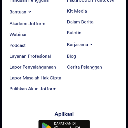
Hubungi kami
Tentang Kami
Panduan Pengguna
Fakta Jotform untuk AI
Kit Media
Bantuan
Dalam Berita
Akademi Jotform
Buletin
Webinar
Kerjasama
Podcast
Layanan Profesional
Blog
Lapor Penyalahgunaan
Cerita Pelanggan
Lapor Masalah Hak Cipta
Pulihkan Akun Jotform
Aplikasi