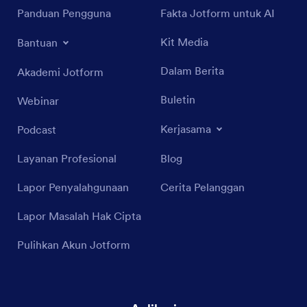
Panduan Pengguna
Fakta Jotform untuk AI
Kit Media
Bantuan
Dalam Berita
Akademi Jotform
Buletin
Webinar
Kerjasama
Podcast
Layanan Profesional
Blog
Lapor Penyalahgunaan
Cerita Pelanggan
Lapor Masalah Hak Cipta
Pulihkan Akun Jotform