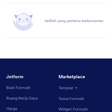
Jadilah yang pertama berkomentar.
Jotform
Marketplace
Buat Formulir
Templat
Ruang Kerja Saya
Tema Formulir
Harga
Widget Formulir