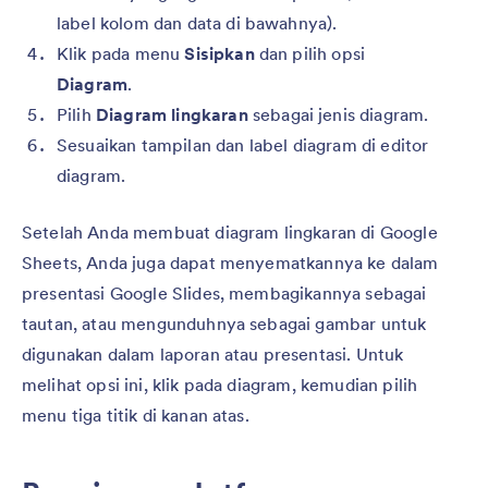
label kolom dan data di bawahnya).
Klik pada menu
Sisipkan
dan pilih opsi
Diagram
.
Pilih
Diagram lingkaran
sebagai jenis diagram.
Sesuaikan tampilan dan label diagram di editor
diagram.
Setelah Anda membuat diagram lingkaran di Google
Sheets, Anda juga dapat menyematkannya ke dalam
presentasi Google Slides, membagikannya sebagai
tautan, atau mengunduhnya sebagai gambar untuk
digunakan dalam laporan atau presentasi. Untuk
melihat opsi ini, klik pada diagram, kemudian pilih
menu tiga titik di kanan atas.