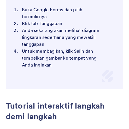
Buka Google Forms dan pilih
formulirnya
Klik tab Tanggapan
Anda sekarang akan melihat diagram
lingkaran sederhana yang mewakili
tanggapan
Untuk membagikan, klik Salin dan
tempelkan gambar ke tempat yang
Anda inginkan
Tutorial interaktif langkah
demi langkah