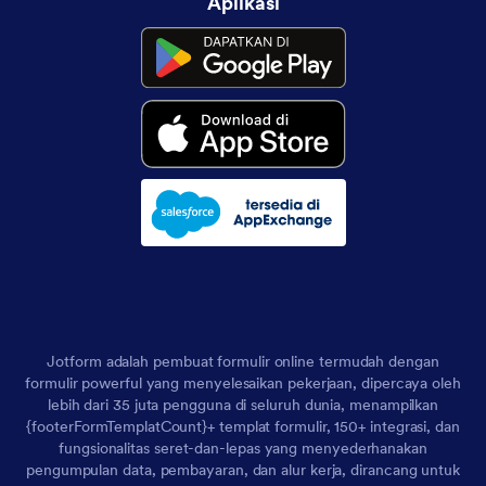
Aplikasi
Jotform adalah pembuat formulir online termudah dengan
formulir powerful yang menyelesaikan pekerjaan, dipercaya oleh
lebih dari 35 juta pengguna di seluruh dunia, menampilkan
{footerFormTemplatCount}+ templat formulir, 150+ integrasi, dan
fungsionalitas seret-dan-lepas yang menyederhanakan
pengumpulan data, pembayaran, dan alur kerja, dirancang untuk