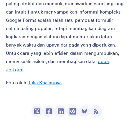
paling efektif dan menarik, menawarkan cara langsung
dan intuitif untuk menyampaikan informasi kompleks.
Google Forms adalah salah satu pembuat formulir
online paling populer, tetapi membagikan diagram
lingkaran dengan alat ini dapat memerlukan lebih
banyak waktu dan upaya daripada yang diperlukan.
Untuk cara yang lebih efisien dalam mengumpulkan,
memvisualisasikan, dan membagikan data,
coba
Jotform
.
Foto oleh
Julia Khalimova