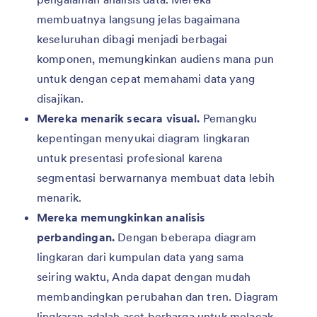
membuatnya langsung jelas bagaimana
keseluruhan dibagi menjadi berbagai
komponen, memungkinkan audiens mana pun
untuk dengan cepat memahami data yang
disajikan.
Mereka menarik secara visual.
Pemangku
kepentingan menyukai diagram lingkaran
untuk presentasi profesional karena
segmentasi berwarnanya membuat data lebih
menarik.
Mereka memungkinkan analisis
perbandingan.
Dengan beberapa diagram
lingkaran dari kumpulan data yang sama
seiring waktu, Anda dapat dengan mudah
membandingkan perubahan dan tren. Diagram
lingkaran adalah aset berharga untuk melacak