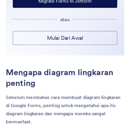
Migrate Forms to Jotform
atau
Mulai Dari Awal
Mengapa diagram lingkaran
penting
Sebelum membahas cara membuat diagram lingkaran
di Google Forms, penting untuk mengetahui apa itu
diagram lingkaran dan mengapa mereka sangat
bermanfaat.