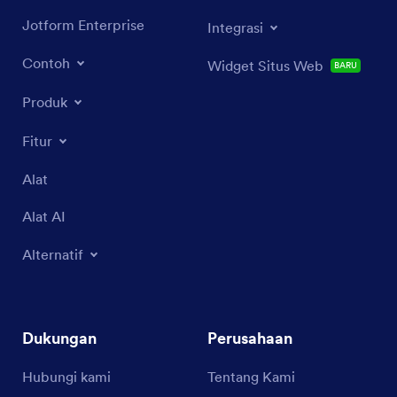
Jotform Enterprise
Integrasi
Contoh
Widget Situs Web
BARU
Produk
Fitur
Alat
Alat AI
Alternatif
Dukungan
Perusahaan
Hubungi kami
Tentang Kami