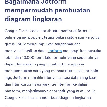
Bagaimana Jotform
mempermudah pembuatan
diagram lingkaran
Google Forms adalah salah satu pembuat formulir
online paling populer, tetapi bukan satu-satunya solusi
gratis untuk mengumpulkan tanggapan dan
memvisualisasikan data.
Jotform
menampilkan pustaka
lebih dari 10.000 template formulir yang sepenuhnya
dapat disesuaikan yang membantu pengguna
mengumpulkan data yang mereka butuhkan. Terlebih
lagi, Jotform memiliki fitur visualisasi data yang kuat
dan fitur kustomisasi yang terintegrasi ke dalam
platform, menjadikannya alternatif yang kuat untuk
Google Forms dalam membuat diagram lingkaran.