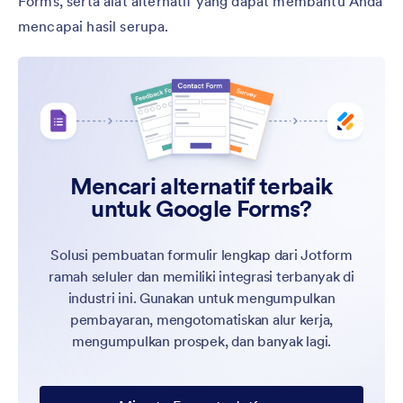
Forms, serta alat alternatif yang dapat membantu Anda
mencapai hasil serupa.
Mencari alternatif terbaik
untuk Google Forms?
Solusi pembuatan formulir lengkap dari Jotform
ramah seluler dan memiliki integrasi terbanyak di
industri ini. Gunakan untuk mengumpulkan
pembayaran, mengotomatiskan alur kerja,
mengumpulkan prospek, dan banyak lagi.