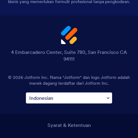
bisnis yang memerlukan formulir profesional tanpa pengkodean.
4 Embarcadero Center, Suite 780, San Francisco CA
94111
© 2026 Jotform Inc. Nama "Jotform" dan logo Jotform adalah
merek dagang terdaftar dari Jotform Inc.
Syarat & Ketentuan