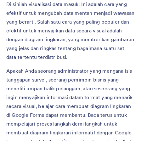
Di sinilah visualisasi data masuk: Ini adalah cara yang
efektif untuk mengubah data mentah menjadi wawasan
yang berarti. Salah satu cara yang paling populer dan
efektif untuk menyajikan data secara visual adalah
dengan diagram lingkaran, yang memberikan gambaran
yang jelas dan ringkas tentang bagaimana suatu set
data tertentu terdistribusi.
Apakah Anda seorang administrator yang menganalisis
tanggapan survei, seorang pemimpin bisnis yang
meneliti umpan balik pelanggan, atau seseorang yang
ingin menyajikan informasi dalam format yang menarik
secara visual, belajar cara membuat diagram lingkaran
di Google Forms dapat membantu. Baca terus untuk
mempelajari proses langkah demi langkah untuk
membuat diagram lingkaran informatif dengan Google