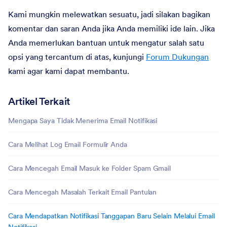
Kami mungkin melewatkan sesuatu, jadi silakan bagikan
komentar dan saran Anda jika Anda memiliki ide lain. Jika
Anda memerlukan bantuan untuk mengatur salah satu
opsi yang tercantum di atas, kunjungi
Forum Dukungan
kami agar kami dapat membantu.
Artikel Terkait
Mengapa Saya Tidak Menerima Email Notifikasi
Cara Melihat Log Email Formulir Anda
Cara Mencegah Email Masuk ke Folder Spam Gmail
Cara Mencegah Masalah Terkait Email Pantulan
Cara Mendapatkan Notifikasi Tanggapan Baru Selain Melalui Email