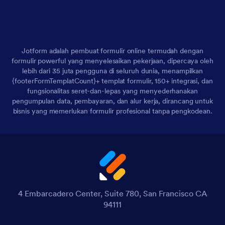
Jotform adalah pembuat formulir online termudah dengan
formulir powerful yang menyelesaikan pekerjaan, dipercaya oleh
lebih dari 35 juta pengguna di seluruh dunia, menampilkan
{footerFormTemplatCount}+ templat formulir, 150+ integrasi, dan
fungsionalitas seret-dan-lepas yang menyederhanakan
pengumpulan data, pembayaran, dan alur kerja, dirancang untuk
bisnis yang memerlukan formulir profesional tanpa pengkodean.
4 Embarcadero Center, Suite 780, San Francisco CA
94111