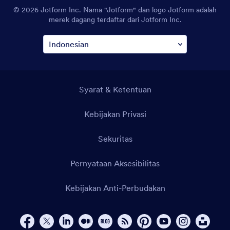
© 2026 Jotform Inc. Nama "Jotform" dan logo Jotform adalah
merek dagang terdaftar dari Jotform Inc.
Syarat & Ketentuan
Kebijakan Privasi
Sekuritas
Pernyataan Aksesibilitas
Kebijakan Anti-Perbudakan