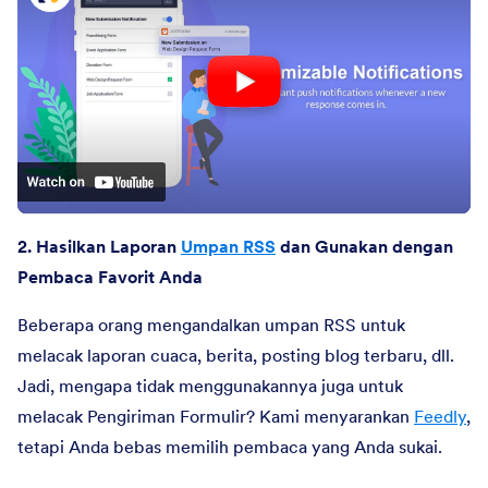
2. Hasilkan Laporan
Umpan RSS
dan Gunakan dengan
Pembaca Favorit Anda
Beberapa orang mengandalkan umpan RSS untuk
melacak laporan cuaca, berita, posting blog terbaru, dll.
Jadi, mengapa tidak menggunakannya juga untuk
melacak Pengiriman Formulir? Kami menyarankan
Feedly
,
tetapi Anda bebas memilih pembaca yang Anda sukai.