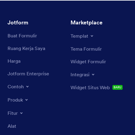
Jotform
Marketplace
Buat Formulir
Templat
Ruang Kerja Saya
Tema Formulir
Harga
Widget Formulir
Jotform Enterprise
Integrasi
Contoh
Widget Situs Web
BARU
Produk
Fitur
Alat