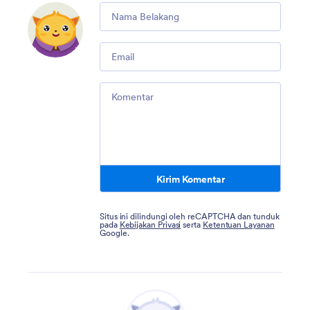
Comment
Email
Comment
Kirim Komentar
Situs ini dilindungi oleh reCAPTCHA dan tunduk
pada
Kebijakan Privasi
serta
Ketentuan Layanan
Google.