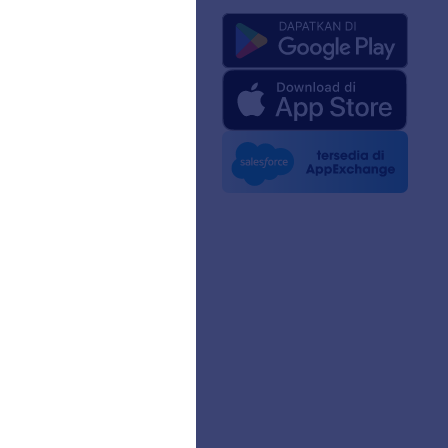
ng Kami
 Jotform untuk AI
edia
 Berita
n
sama
a Pelanggan