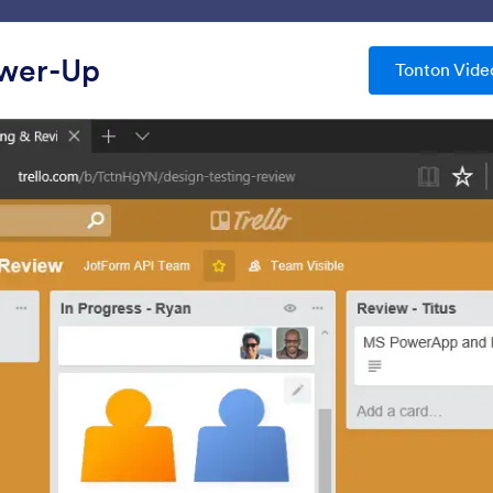
g Kerja Saya
Templat
Integrasi
Produk
Dukunga
ower-Up
Tonton Vide
ormulir
Manajemen Data
grasi Manajemen Data
Google Sheets
OneDrive
si spreadsheet Anda secara
Sinkronkan unggahan fi
nstan dengan data formulir
tanggapan formulir PD
OneDrive