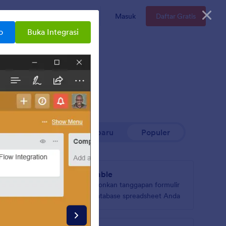
n
Enterprise
Harga
Masuk
Daftar Gratis
o
Buka Integrasi
Terbaru
Populer
Airtable
le dan
Sinkronkan tanggapan formulir
F ke
ke database spreadsheet Anda