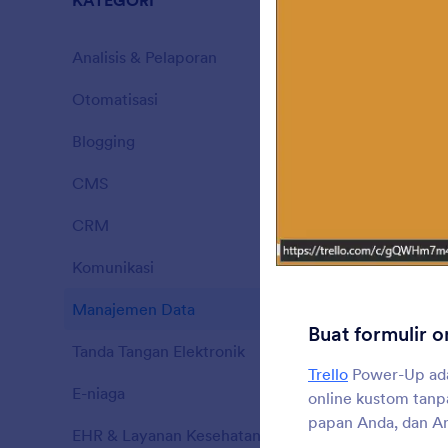
KATEGORI
K
p
Analisis & Pelaporan
29
Otomatisasi
55
Blogging
12
A
O
CMS
36
CRM
181
A
Komunikasi
99
s
Manajemen Data
73
Buat formulir on
Tanda Tangan Elektronik
8
Trello
Power-Up ada
K
E-niaga
49
online kustom tanp
papan Anda, dan An
EHR & Layanan Kesehatan
16