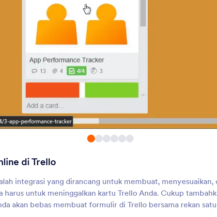
Egnyte
Google Kontak
irim tanggapan ke akun
Ubah tanggapan menja
enyimpanan file perusahaan
baru di Google Kontak
Anda
OneNote
Bloomerang
dd Jotform submissions to
Automate donor datab
neNote as notes.
management between 
and Bloomerang.
Coda
Ninox
utomatically sync Jotform
Automatically create 
ubmissions with Coda for
records for new Jotfo
seamless data management.
submissions
line di Trello
MySQL Export
Laporan ke Cloud
lah integrasi yang dirancang untuk membuat, menyesuaikan, d
irim data formulir ke MySQL
Buat laporan Excel dan
sinkronkan ke Dropbox
a harus untuk meninggalkan kartu Trello Anda. Cukup tambah
da akan bebas membuat formulir di Trello bersama rekan satu