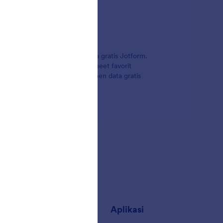
engan integrasi Manajemen Data gratis Jotform.
isis hasil di aplikasi spreadsheet favorit
ma, rangkaian aplikasi manajemen data gratis
engkodean!
sahaan
Aplikasi