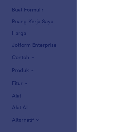
Buat Formulir
Templat
Ruang Kerja Saya
Tema Formulir
Harga
Widget Formulir
Jotform Enterprise
Integrasi
Contoh
Widget Situs We
Produk
Fitur
Alat
Alat AI
Alternatif