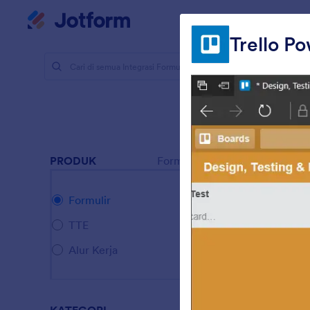
Dialog dimulai
Ruan
Trello P
Integrasi F
Inte
73 Integrasi
PRODUK
Formulir
Formulir
TTE
Alur Kerja
I
i