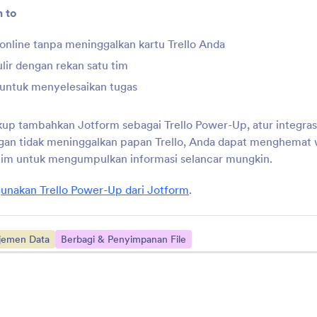
n to
Pencarian dan Hapus
Gabung Tanggapa
apus data formulir sensitif
Gabung data formulir 
 online tanpa meninggalkan kartu Trello Anda
ecara otomatis
ekspor sebagai file CS
lir dengan rekan satu tim
 untuk menyelesaikan tugas
Pembanding Jawaban
Ekspor Apache Hiv
andingkan tanggapan formulir
Kirim data formulir ke
up tambahkan Jotform sebagai Trello Power-Up, atur integrasi
ecara real time
Hive
gan tidak meninggalkan papan Trello, Anda dapat menghemat 
tim untuk mengumpulkan informasi selancar mungkin.
Ekspor MariaDB
Ekspor Oracle
unakan Trello Power-Up dari Jotform
.
irim data formulir ke MariaDB
Kirim data formulir ke 
jemen Data
Berbagi & Penyimpanan File
Lihat Integrasi Formulir