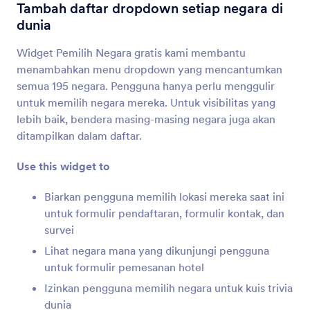
Daftar yang Dapat Dikonfigurasi
Tambah daftar dropdown setiap negara di
Tambah daftar beberapa kolom formulir ke
dunia
formulir Anda
Widget Pemilih Negara gratis kami membantu
menambahkan menu dropdown yang mencantumkan
Beberapa Pilihan Ganda
semua 195 negara. Pengguna hanya perlu menggulir
Biarkan pengguna memilih beberapa jawaban
untuk memilih negara mereka. Untuk visibilitas yang
dari dropdown
lebih baik, bendera masing-masing negara juga akan
ditampilkan dalam daftar.
Pemilih Tanggal
Use this widget to
Biarkan pengguna memilih tanggal dari kalender
Biarkan pengguna memilih lokasi mereka saat ini
untuk formulir pendaftaran, formulir kontak, dan
PemilihTanggal Single
survei
Tambah pemilih tanggal dan waktu tunggal ke
Lihat negara mana yang dikunjungi pengguna
formulir Anda
untuk formulir pemesanan hotel
Izinkan pengguna memilih negara untuk kuis trivia
Tanggal Reservasi
dunia