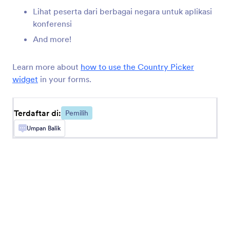
Kumpulkan reservasi melalui formulir Anda
Lihat peserta dari berbagai negara untuk aplikasi
konferensi
And more!
Kotak Centang Tombol
Tambah tombol kotak centang yang padat ke
formulir Anda
Learn more about
how to use the Country Picker
widget
in your forms.
Slider Numerik
Tambahkan penggeser numerik visual ke formulir
Terdaftar di:
Pemilih
Anda
Umpan Balik
Pemilih Waktu
Biarkan pengguna memilih tanggal dan waktu
dari kalender
Pengunggah File oleh Uploadcare
Unggah file melalui formulir Anda menggunakan