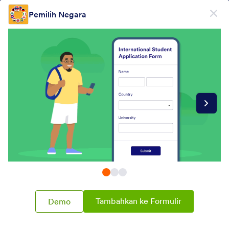
Dialog dimulai
Pemilih Negara
Daftar Gratis
Form Widgets Categories
Widget Formulir
Pemilih
Pemilih
76 Widget
Terbaru
Populer
Tambahkan ke Formulir
Demo