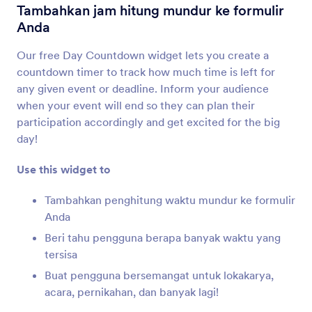
Tinjau Sebelum Kirim
Tambahkan jam hitung mundur ke formulir
Biarkan pengguna meninjau tanggapan formulir
Anda
mereka
Our free Day Countdown widget lets you create a
countdown timer to track how much time is left for
Dapatkan URL Halaman Formulir
any given event or deadline. Inform your audience
Dapatkan URL formulir Anda saat disematkan di
when your event will end so they can plan their
halaman lain
participation accordingly and get excited for the big
day!
Kolom Terisi
Use this widget to
Tunjukkan kepada pengguna jumlah kolom
formulir yang telah mereka selesaikan
Tambahkan penghitung waktu mundur ke formulir
Anda
Beri tahu pengguna berapa banyak waktu yang
Penghitung Tanggapan
tersisa
Tunjukkan berapa kali formulir Anda telah diisi
Buat pengguna bersemangat untuk lokakarya,
acara, pernikahan, dan banyak lagi!
Google Analisis