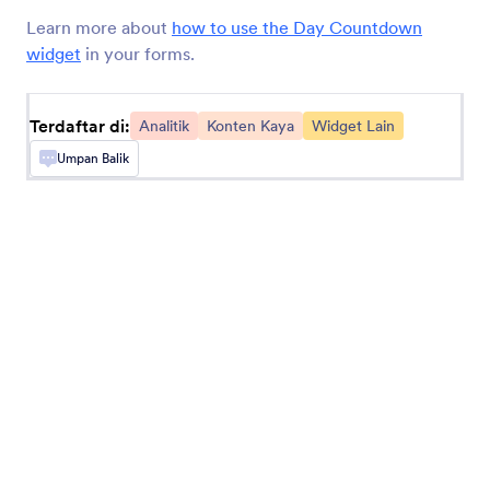
Add a Google Analytics tracking code to your
Learn more about
how to use the Day Countdown
form.
widget
in your forms.
Timer
Terdaftar di:
Analitik
Konten Kaya
Widget Lain
Hitung berapa lama waktu yang dibutuhkan
Umpan Balik
pengguna untuk mengisi formulir Anda
Stempel Geo
Tambahkan stempel geolokasi untuk tanggapan
formulir
Penghasil Nilai Acak
Buat kode acak untuk setiap tanggapan formulir
Dapatkan Lokasi Pengunjung
Dapatkan informasi tentang pengguna formulir