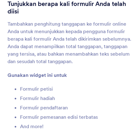
Tinjau Sebelum Kirim
Tunjukkan berapa kali formulir Anda telah
Biarkan pengguna meninjau tanggapan formulir
diisi
mereka
Tambahkan penghitung tanggapan ke formulir online
Anda untuk menunjukkan kepada pengguna formulir
Dapatkan URL Halaman Formulir
berapa kali formulir Anda telah dikirimkan sebelumnya.
Dapatkan URL formulir Anda saat disematkan di
Anda dapat menampilkan total tanggapan, tanggapan
halaman lain
yang tersisa, atau bahkan menambahkan teks sebelum
dan sesudah total tanggapan.
Kolom Terisi
Gunakan widget ini untuk
Tunjukkan kepada pengguna jumlah kolom
formulir yang telah mereka selesaikan
Formulir petisi
Formulir hadiah
Formulir pendaftaran
Penghitung Tanggapan
Tunjukkan berapa kali formulir Anda telah diisi
Formulir pemesanan edisi terbatas
And more!
Google Analisis