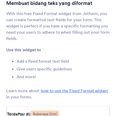
Beberapa Kolom Teks
Membuat bidang teks yang diformat
Tambah kolom formulir yang dikelompokkan ke
formulir Anda
With this free Fixed Format widget from Jotform, you
can create formatted text fields for your form. This
widget is perfect if you have a specific formatting you
Kotak Teks Dinamis
need your users to adhere to when filling out your form
Biarkan pengguna menambahkan kotak teks
fields.
tambahan ke formulir Anda
Use this widget to
Tambah Opsi
Add a fixed format text field
Biarkan pengguna menambahkan kotak teks
Give users specific guidelines
tambahan ke formulir Anda
And more!
Dropdown Dinamis
Learn more about
how to use the Fixed Format widget
Tambah menu dropdown beranak ke formulir
in your forms.
Anda
Terdaftar di:
Beberapa Entri