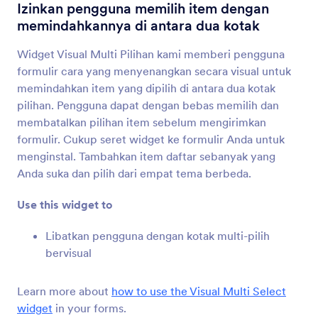
Beberapa Kolom Teks
Izinkan pengguna memilih item dengan
Tambah kolom formulir yang dikelompokkan ke
memindahkannya di antara dua kotak
formulir Anda
Widget Visual Multi Pilihan kami memberi pengguna
formulir cara yang menyenangkan secara visual untuk
Kotak Teks Dinamis
memindahkan item yang dipilih di antara dua kotak
Biarkan pengguna menambahkan kotak teks
pilihan. Pengguna dapat dengan bebas memilih dan
tambahan ke formulir Anda
membatalkan pilihan item sebelum mengirimkan
formulir. Cukup seret widget ke formulir Anda untuk
menginstal. Tambahkan item daftar sebanyak yang
Tambah Opsi
Anda suka dan pilih dari empat tema berbeda.
Biarkan pengguna menambahkan kotak teks
tambahan ke formulir Anda
Use this widget to
Libatkan pengguna dengan kotak multi-pilih
Dropdown Dinamis
bervisual
Tambah menu dropdown beranak ke formulir
Anda
Learn more about
how to use the Visual Multi Select
widget
in your forms.