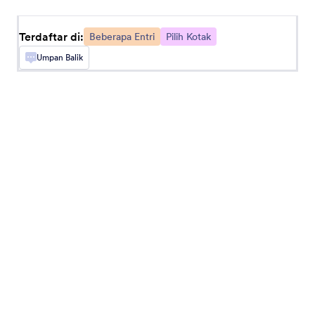
Beberapa Pilihan Ganda
Biarkan pengguna memilih beberapa jawaban
Terdaftar di:
Beberapa Entri
Pilih Kotak
dari dropdown
Umpan Balik
Matrix Dynamique
Tambah matriks yang dapat diperluas secara
dinamis ke formulir Anda
Spreadsheet
Tambah spreadsheet yang bisa diisi ke formulir
Anda
Pengganda Kolom
Biarkan pengguna menambahkan kolom masukan
tambahan ke formulir Anda