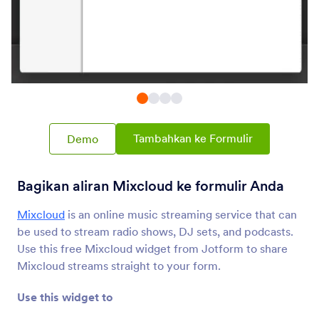
YouTube
Sematkan video Youtube di formulir Anda
Ticket
Tambahkan teks bergulir marquee ke formulir
Anda
Tambahkan ke Formulir
Demo
Kinomap
Bagikan video Kinomap Anda di formulir Anda
Bagikan aliran Mixcloud ke formulir Anda
Mixcloud
is an online music streaming service that can
Cincopa DeepUploader
Unggah file dari formulir Anda ke Cincopa
be used to stream radio shows, DJ sets, and podcasts.
Use this free Mixcloud widget from Jotform to share
Mixcloud streams straight to your form.
Spotify
Tambahkan lagu dan daftar putar Spotify ke
Use this widget to
formulir Anda