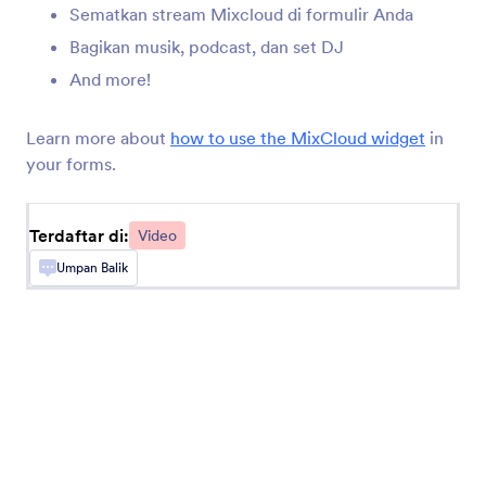
Sematkan stream Mixcloud di formulir Anda
Bagikan musik, podcast, dan set DJ
Semat Video Loom
And more!
Embed videos in your forms
Learn more about
how to use the MixCloud widget
in
your forms.
TwentyThree (Sebelumnya 23 Video)
Bagikan video langsung di formulir Anda
Terdaftar di:
Video
Pemutar Video Ziggeo
Umpan Balik
Tampilkan video di formulir Anda dengan Ziggeo
Perekam Video Ziggeo
Biarkan pengguna merekam video di formulir
Anda dengan Ziggeo