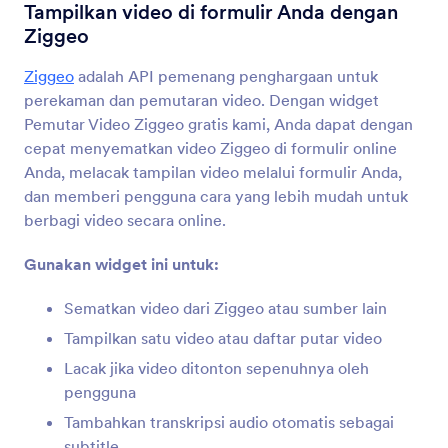
YouTube
Tampilkan video di formulir Anda dengan
Sematkan video Youtube di formulir Anda
Ziggeo
Ziggeo
adalah API pemenang penghargaan untuk
Ticket
perekaman dan pemutaran video. Dengan widget
Tambahkan teks bergulir marquee ke formulir
Pemutar Video Ziggeo gratis kami, Anda dapat dengan
Anda
cepat menyematkan video Ziggeo di formulir online
Anda, melacak tampilan video melalui formulir Anda,
dan memberi pengguna cara yang lebih mudah untuk
Kinomap
berbagi video secara online.
Bagikan video Kinomap Anda di formulir Anda
Gunakan widget ini untuk:
Cincopa DeepUploader
Sematkan video dari Ziggeo atau sumber lain
Unggah file dari formulir Anda ke Cincopa
Tampilkan satu video atau daftar putar video
Lacak jika video ditonton sepenuhnya oleh
pengguna
Spotify
Tambahkan lagu dan daftar putar Spotify ke
Tambahkan transkripsi audio otomatis sebagai
formulir Anda
subtitle