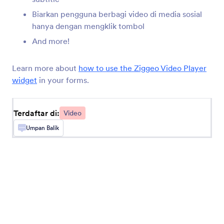
Biarkan pengguna berbagi video di media sosial
hanya dengan mengklik tombol
Semat Video Loom
And more!
Embed videos in your forms
Learn more about
how to use the Ziggeo Video Player
TwentyThree (Sebelumnya 23 Video)
widget
in your forms.
Bagikan video langsung di formulir Anda
Terdaftar di:
Video
Pemutar Video Ziggeo
Umpan Balik
Tampilkan video di formulir Anda dengan Ziggeo
Perekam Video Ziggeo
Biarkan pengguna merekam video di formulir
Anda dengan Ziggeo