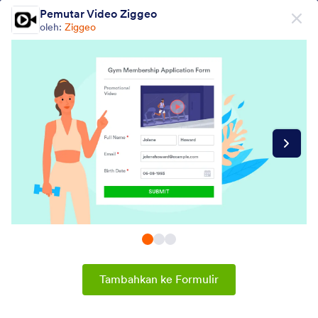
Dialog dimulai
Pemutar Video Ziggeo
Daftar Gratis
oleh:
Ziggeo
Form Widgets Categories
Widget Formulir
Video
Video
20 Widget
Terbaru
Populer
Tambahkan ke Formulir