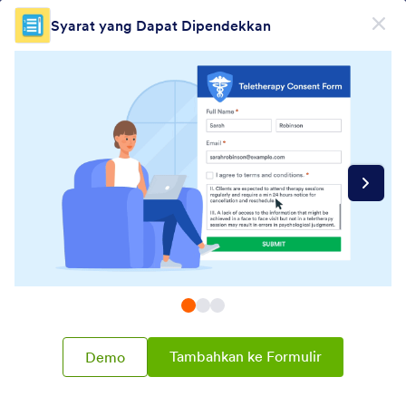
Dialog dimulai
Syarat yang Dapat Dipendekkan
Daftar Gratis
Form Widgets Categories
Widget Formulir
Konten Kaya
Konten Kaya
57 Widget
Terbaru
Populer
Tambahkan ke Formulir
Demo