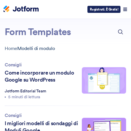
Registrati. È Gratis!
ESC
Form Templates
Home
Modelli di modulo
Consigli
Come incorporare un modulo
Google su WordPress
Jotform Editorial Team
5 minuti di lettura
Consigli
I migliori modelli di sondaggi di
Moduli Google