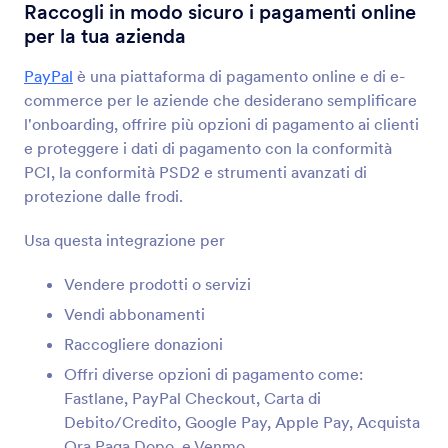
Integrazioni Modulo
Processore di Pagamento
Raccogli in modo sicuro i pagamenti online
per la tua azienda
Sistemi di Pagamento
PayPal
è una piattaforma di pagamento online e di e-
39 Integrazioni
commerce per le aziende che desiderano semplificare
l'onboarding, offrire più opzioni di pagamento ai clienti
e proteggere i dati di pagamento con la conformità
I più nuovi
Popolari
PCI, la conformità PSD2 e strumenti avanzati di
protezione dalle frodi.
Usa questa integrazione per
PayPal
Raccogli in modo sicuro i pagamenti online per la
Vendere prodotti o servizi
tua azienda
Vendi abbonamenti
Raccogliere donazioni
Stripe
Offri diverse opzioni di pagamento come:
Accetta pagamenti e donazioni online
Fastlane, PayPal Checkout, Carta di
Debito/Credito, Google Pay, Apple Pay, Acquista
Ora Paga Dopo, e Venmo.
Authorize.Net