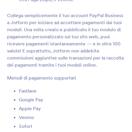
Raccogli online pagamenti elettronici e con carta
Collega semplicemente il tuo account PayPal Business
a Jotform per iniziare ad accettare pagamenti dai tuoi
WorldPay UK
moduli. Una volta creato e pubblicato il tuo modulo di
Accetta pagamenti tramite modulo con il
pagamento personalizzato sul tuo sito web, puoi
principale processore di pagamento del Regno
ricevere pagamenti istantaneamente — e in oltre 100
Unito
valute! E soprattutto, Jotform non addebita
commissioni aggiuntive sulle transazioni per la raccolta
dei pagamenti tramite i tuoi moduli online.
2CheckOut
Accetta senza problemi pagamenti globali
Metodi di pagamento supportati
tramite il tuo modulo
Fastlane
Google Pay
Square ACH
Usa Square ACH per raccogliere i pagamenti dai
Apple Pay
tuoi clienti
Venmo
Sofort