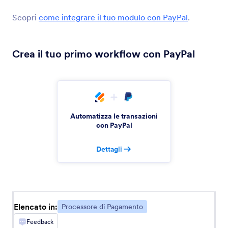
Fattura Zoho
Crea fatture Zoho Invoice da invii Jotform
Scopri
come integrare il tuo modulo con PayPal
.
ChargeOver
Crea il tuo primo workflow con PayPal
Crea automaticamente clienti ChargeOver dalle
invii di Jotform
Epos Now
Automatizza le transazioni
Creare automaticamente clienti Epos Now dai
con PayPal
moduli Jotform
Dettagli
Apple Pay & Google Pay
Ricevi pagamenti con Apple Pay e Google Pay
Elencato in:
Processore di Pagamento
Venmo
Feedback
Ricevi pagamenti da dispositivi mobili attraverso il