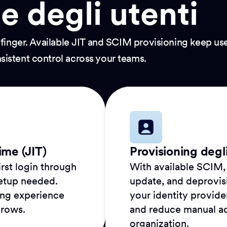
e degli utenti
 finger. Available JIT and SCIM provisioning keep u
istent control across your teams.
ime (JIT)
Provisioning degl
rst login through
With available SCIM, 
etup needed.
update, and deprovis
ing experience
your identity provide
grows.
and reduce manual a
organization.