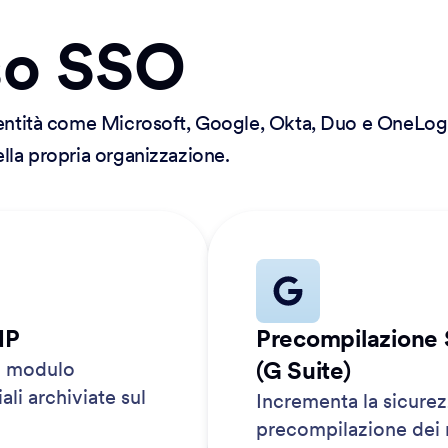
so SSO
dentità come Microsoft, Google, Okta, Duo e OneLogi
lla propria organizzazione.
dP
Precompilazione
(G Suite)
l modulo
ali archiviate sul
Incrementa la sicurez
precompilazione dei m