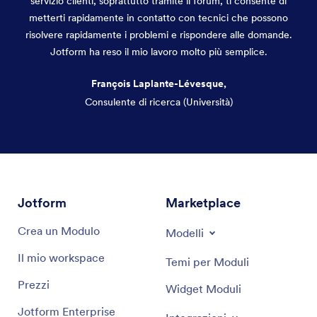
servizio clienti, soprattutto tramite il forum, ti consente di
metterti rapidamente in contatto con tecnici che possono
risolvere rapidamente i problemi e rispondere alle domande.
Jotform ha reso il mio lavoro molto più semplice.
François Laplante-Lévesque,
Consulente di ricerca (Università)
Fine del dialogo
Jotform
Marketplace
Crea un Modulo
Modelli
Il mio workspace
Temi per Moduli
Prezzi
Widget Moduli
Jotform Enterprise