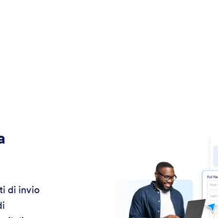
a
i di invio
di