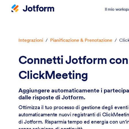
Il mio worksp
Inizio del dialogo
Integrazioni
/
Pianificazione & Prenotazione
/
Clic
Connetti Jotform con
ClickMeeting
Aggiungere automaticamente i partecipa
dalle risposte di Jotform.
Ottimizza il tuo processo di gestione degli even
automaticamente nuovi registranti di ClickMeetin
di Jotform. Risparmia tempo ed energia con un'i
senza soluzione di continuità.