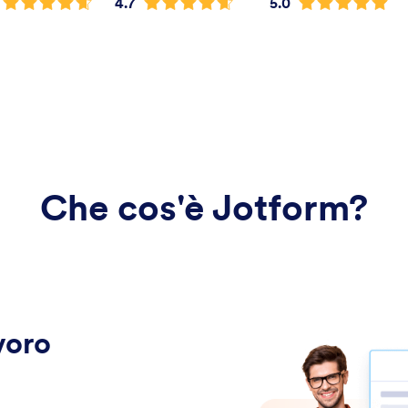
4.7
5.0
Che cos'è Jotform?
voro