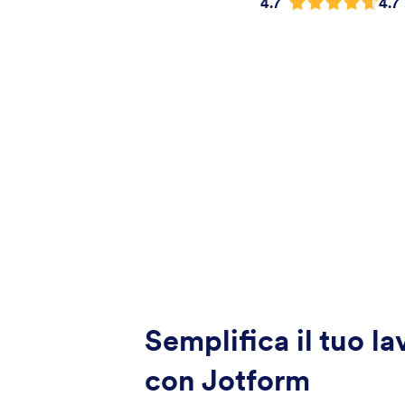
4.7
4.7
Semplifica il tuo la
con Jotform