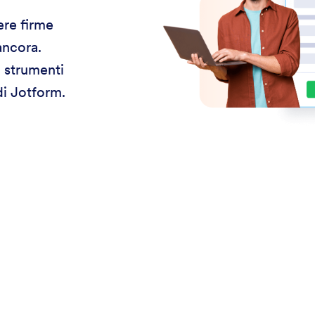
ere firme
ancora.
i strumenti
di Jotform.