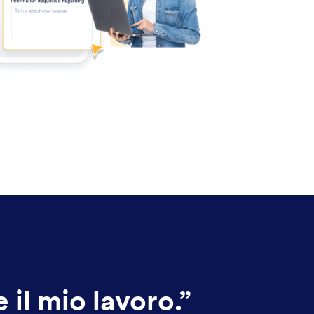
il mio lavoro.
”