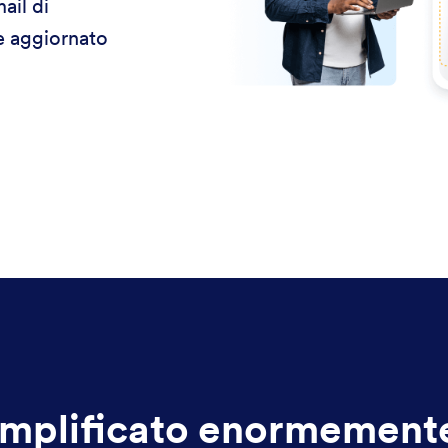
ail di
re aggiornato
mplificato enormemente 