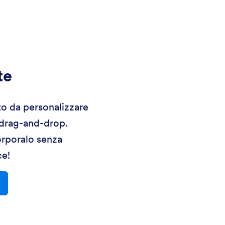
te
to da personalizzare
 drag-and-drop.
orporalo senza
ce!