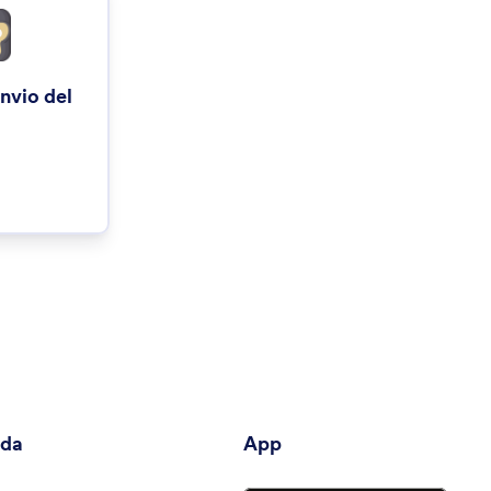
invio del
nda
App