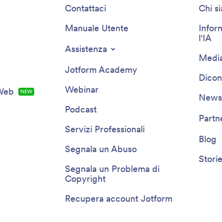
Contattaci
Chi s
Manuale Utente
Infor
l'IA
Assistenza
Media
Jotform Academy
Dicon
Webinar
 Web
NEW
Newsl
Podcast
Partn
Servizi Professionali
Blog
Segnala un Abuso
Storie
Segnala un Problema di
Copyright
Recupera account Jotform