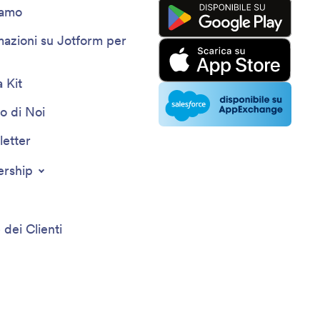
iamo
mazioni su Jotform per
 Kit
o di Noi
etter
ership
 dei Clienti