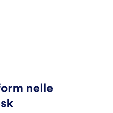
form nelle
esk