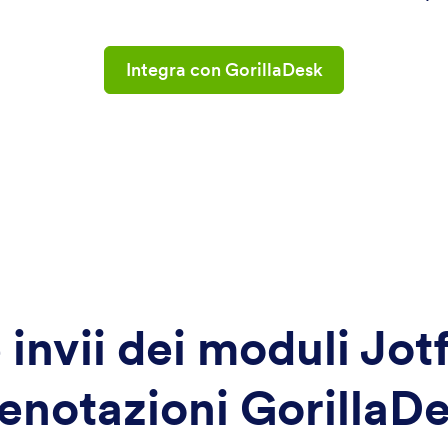
Integra con GorillaDesk
e invii dei moduli Jot
enotazioni GorillaD